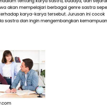
endalam tentang karya sastra, budaya, dan sejara
wa akan mempelajari berbagai genre sastra seper
is terhadap karya-karya tersebut. Jurusan ini cocok
pada sastra dan ingin mengembangkan kemampua
y.com