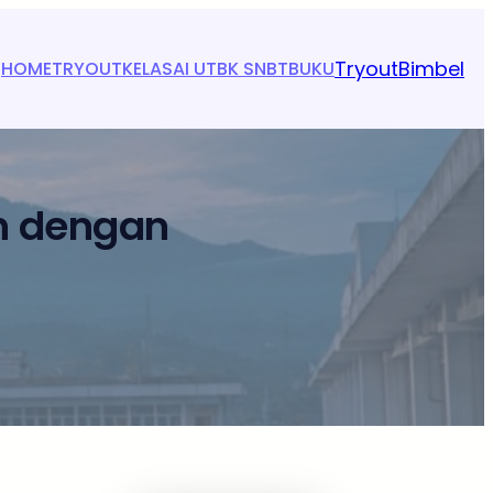
Tryout
Bimbel
HOME
TRYOUT
KELAS
AI UTBK SNBT
BUKU
n dengan