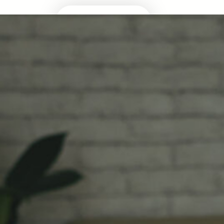
Masuk Univ Impian
UTBK SNBT
MEDIA INFOMRASI TERUPDATE SEPUTAR
KAMPUS DAN UJIAN MASUK
Facebook
Twitter
YouTube
LinkedIn