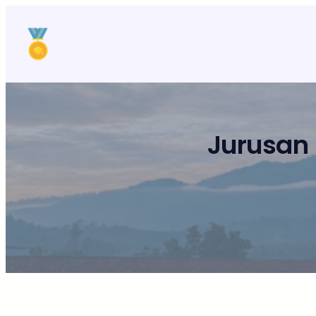
Lewati
ke
konten
Jurusan