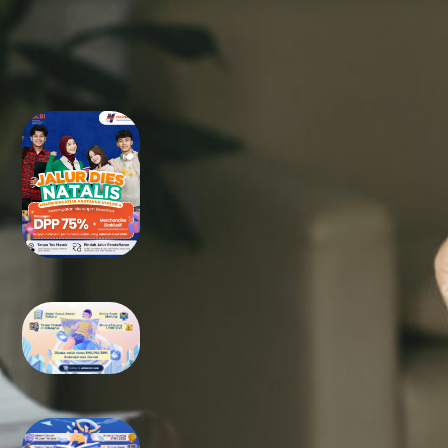
RECENT POSTS
Tidak Lolos UTBK SNBT di PTN?
Jangan Khawatir, Ini Jalan
Terbaikmu untuk Tetap Kuliah
di Kampus Berkualitas
Bimbel UTBK SNBT di Teluk
Wondama Gratis Terbaik