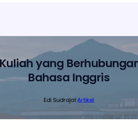
 Kuliah yang Berhubunga
Bahasa Inggris
Edi Sudrajat
·
Artikel