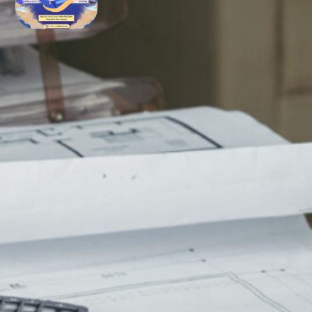
Bimbel UTBK SNBT di Teluk
Bintuni Gratis Terbaik
FOLLOW US ON
Facebook
Twitter
YouTube
LinkedIn