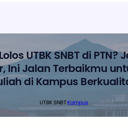
 Lolos UTBK SNBT di PTN? 
, Ini Jalan Terbaikmu un
uliah di Kampus Berkualit
UTBK SNBT
·
Kampus