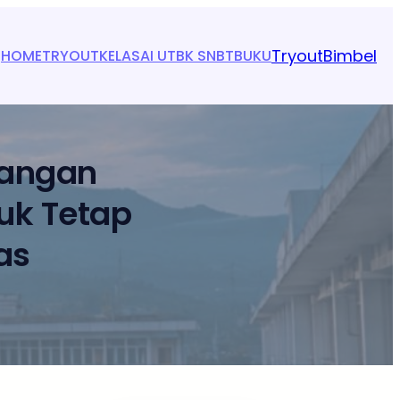
Tryout
Bimbel
HOME
TRYOUT
KELAS
AI UTBK SNBT
BUKU
Jangan
tuk Tetap
as