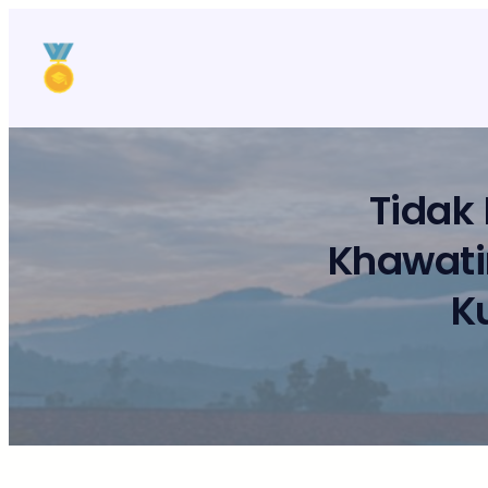
Lewati
ke
konten
Tidak
Khawatir
K