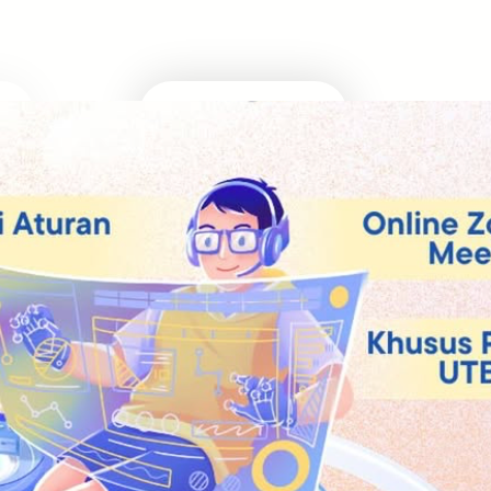
Masuk Univ Impian
UTBK SNBT
MEDIA INFOMRASI TERUPDATE SEPUTAR KAMPUS
DAN UJIAN MASUK
Facebook
Twitter
YouTube
LinkedIn