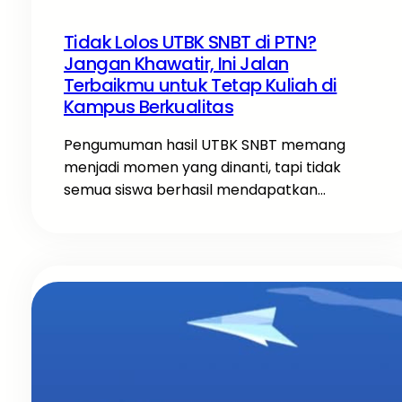
Tidak Lolos UTBK SNBT di PTN?
Jangan Khawatir, Ini Jalan
Terbaikmu untuk Tetap Kuliah di
Kampus Berkualitas
Pengumuman hasil UTBK SNBT memang
menjadi momen yang dinanti, tapi tidak
semua siswa berhasil mendapatkan…