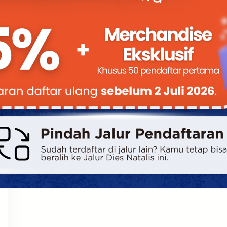
Bimbel UTBK SNBT di Teluk Wondama
Gratis Terbaik
Mencari Bimbel UTBK SNBT di Teluk
Wondama yang Gratis? Ini Solusinya! Setiap
tahun, ribuan siswa…