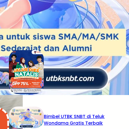
RECENT POSTS
Tidak Lolos UTBK SNBT di PTN?
Jangan Khawatir, Ini Jalan
Terbaikmu untuk Tetap Kuliah
di Kampus Berkualitas
Bimbel UTBK SNBT di Teluk
Wondama Gratis Terbaik