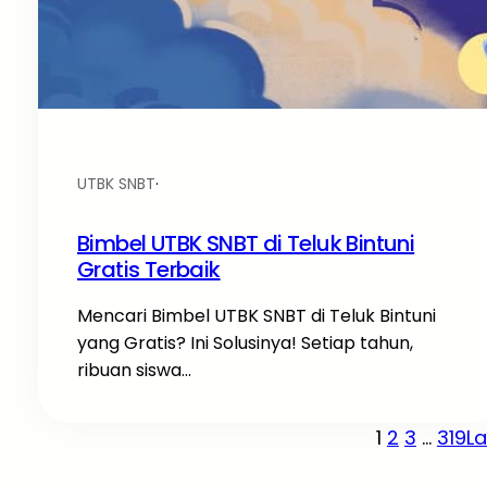
UTBK SNBT
·
Bimbel UTBK SNBT di Teluk Bintuni
Gratis Terbaik
Mencari Bimbel UTBK SNBT di Teluk Bintuni
yang Gratis? Ini Solusinya! Setiap tahun,
ribuan siswa…
1
2
3
…
319
L