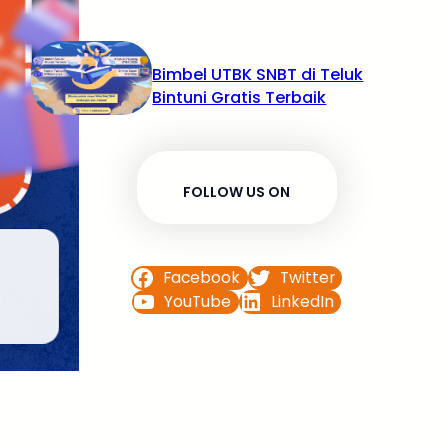
Bimbel UTBK SNBT di Teluk
Bintuni Gratis Terbaik
FOLLOW US ON
Facebook
Twitter
YouTube
LinkedIn