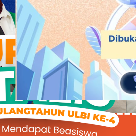
UTBK SNBT
·