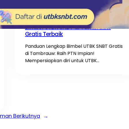
UTBK SNBT
·
Bimbel UTBK SNBT di Tambrauw
Gratis Terbaik
Panduan Lengkap Bimbel UTBK SNBT Gratis
di Tambrauw: Raih PTN Impian!
Mempersiapkan diri untuk UTBK…
aman Berikutnya
→