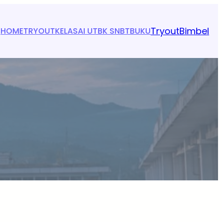
Tryout
Bimbel
HOME
TRYOUT
KELAS
AI UTBK SNBT
BUKU