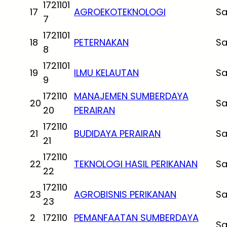
1721101
17
AGROEKOTEKNOLOGI
Sa
7
1721101
18
PETERNAKAN
Sa
8
1721101
19
ILMU KELAUTAN
Sa
9
172110
MANAJEMEN SUMBERDAYA
20
Sa
20
PERAIRAN
172110
21
BUDIDAYA PERAIRAN
Sa
21
172110
22
TEKNOLOGI HASIL PERIKANAN
Sa
22
172110
23
AGROBISNIS PERIKANAN
Sa
23
2
172110
PEMANFAATAN SUMBERDAYA
Sa