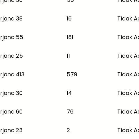
rjana
38
16
Tidak A
rjana
55
181
Tidak A
rjana
25
11
Tidak A
rjana
413
579
Tidak A
rjana
30
14
Tidak A
rjana
60
76
Tidak A
rjana
23
2
Tidak A