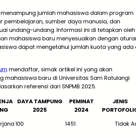
k menampung jumlah mahasiswa dalam program
tur pembelajaran, sumber daya manusia, dan
uai undang-undang. Informasi ini di tetapkan oleh
maan mahasiswa baru menyesuaikan dengan atura
asiswa dapat mengetahui jumlah kuota yang ada 
lum
mendaftar, simak artikel ini yang akan
g mahasiswa baru di Universitas Sam Ratulangi
asarkan referensi dari SNPMB 2025.
ENJA
DAYA TAMPUNG
PEMINAT
JENIS
NG
2025
2024
PORTOFOLI
rjana
100
1451
Tidak A