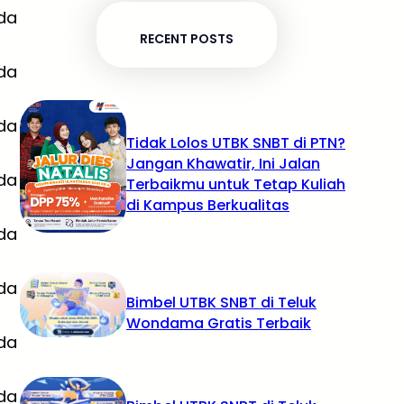
da
RECENT POSTS
da
da
Tidak Lolos UTBK SNBT di PTN?
Jangan Khawatir, Ini Jalan
da
Terbaikmu untuk Tetap Kuliah
di Kampus Berkualitas
da
da
Bimbel UTBK SNBT di Teluk
Wondama Gratis Terbaik
da
da