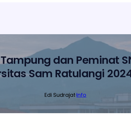
 Tampung dan Peminat SN
rsitas Sam Ratulangi 202
Edi Sudrajat
·
Info