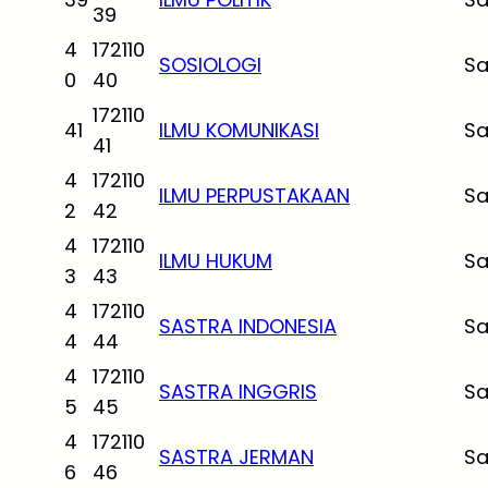
39
4
172110
SOSIOLOGI
Sa
0
40
172110
41
ILMU KOMUNIKASI
Sa
41
4
172110
ILMU PERPUSTAKAAN
Sa
2
42
4
172110
ILMU HUKUM
Sa
3
43
4
172110
SASTRA INDONESIA
Sa
4
44
4
172110
SASTRA INGGRIS
Sa
5
45
4
172110
SASTRA JERMAN
Sa
6
46