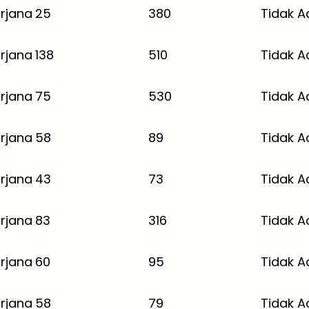
rjana
25
380
Tidak A
rjana
138
510
Tidak A
rjana
75
530
Tidak A
rjana
58
89
Tidak A
rjana
43
73
Tidak A
rjana
83
316
Tidak A
rjana
60
95
Tidak A
rjana
58
79
Tidak A