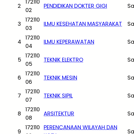
172110
2
PENDIDIKAN DOKTER GIGI
Sa
02
172110
3
ILMU KESEHATAN MASYARAKAT
Sa
03
172110
4
ILMU KEPERAWATAN
Sa
04
172110
5
TEKNIK ELEKTRO
Sa
05
172110
6
TEKNIK MESIN
Sa
06
172110
7
TEKNIK SIPIL
Sa
07
172110
8
ARSITEKTUR
Sa
08
172110
PERENCANAAN WILAYAH DAN
9
Sa