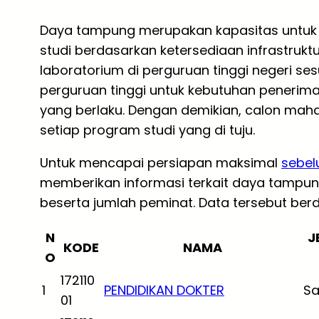
Daya tampung merupakan kapasitas untu
studi berdasarkan ketersediaan infrastruk
laboratorium di perguruan tinggi negeri ses
perguruan tinggi untuk kebutuhan peneri
yang berlaku. Dengan demikian, calon mah
setiap program studi yang di tuju.
Untuk mencapai persiapan maksimal
sebe
memberikan informasi terkait daya tampun
beserta jumlah peminat. Data tersebut berd
N
J
KODE
NAMA
O
172110
1
PENDIDIKAN DOKTER
Sa
01