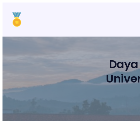
Lewati
ke
konten
Daya
Unive