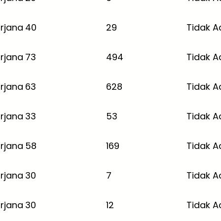
rjana
40
29
Tidak A
rjana
73
494
Tidak A
rjana
63
628
Tidak A
rjana
33
53
Tidak A
rjana
58
169
Tidak A
rjana
30
7
Tidak A
rjana
30
12
Tidak A