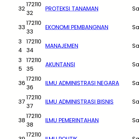
172110
32
PROTEKSI TANAMAN
Sa
32
172110
33
EKONOMI PEMBANGNAN
Sa
33
3
172110
MANAJEMEN
Sa
4
34
3
172110
AKUNTANSI
Sa
5
35
172110
36
ILMU ADMINISTRASI NEGARA
Sa
36
172110
37
ILMU ADMINISTRASI BISNIS
Sa
37
172110
38
ILMU PEMERINTAHAN
Sa
38
172110
39
ILMU POLITIK
Sa