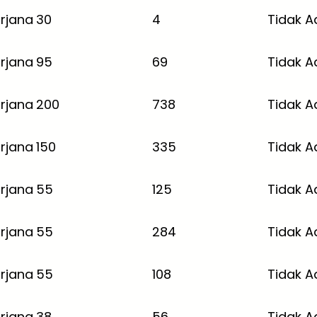
rjana
30
4
Tidak A
rjana
95
69
Tidak A
rjana
200
738
Tidak A
rjana
150
335
Tidak A
rjana
55
125
Tidak A
rjana
55
284
Tidak A
rjana
55
108
Tidak A
rjana
38
56
Tidak A