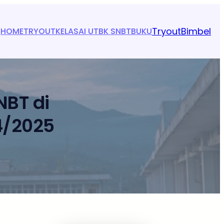
Tryout
Bimbel
HOME
TRYOUT
KELAS
AI UTBK SNBT
BUKU
BT di
4/2025