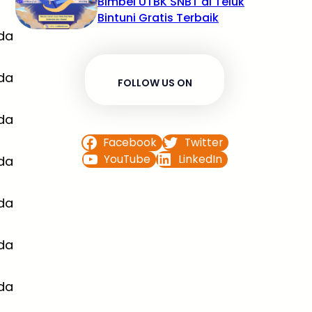
Bimbel UTBK SNBT di Teluk
Bintuni Gratis Terbaik
da
da
FOLLOW US ON
da
Facebook
Twitter
YouTube
LinkedIn
da
da
da
da