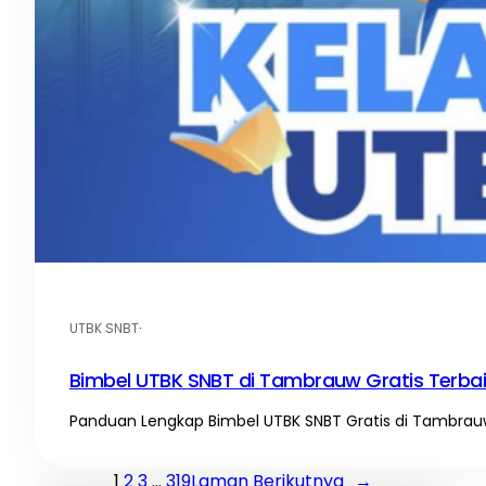
UTBK SNBT
·
Bimbel UTBK SNBT di Tambrauw Gratis Terba
Panduan Lengkap Bimbel UTBK SNBT Gratis di Tambrauw
1
2
3
…
319
Laman Berikutnya
→