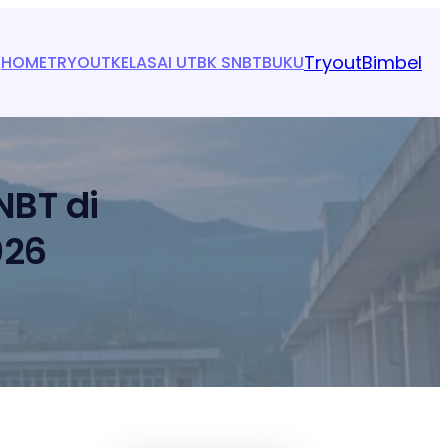
Tryout
Bimbel
HOME
TRYOUT
KELAS
AI UTBK SNBT
BUKU
BT di
026