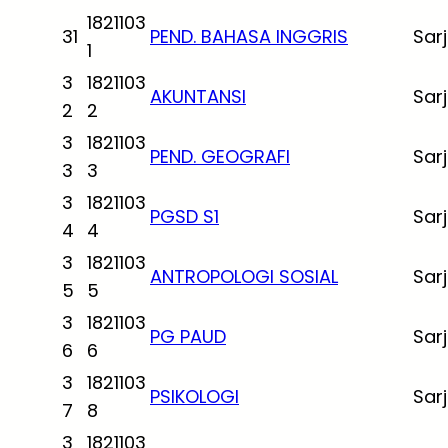
1821103
31
PEND. BAHASA INGGRIS
Sar
1
3
1821103
AKUNTANSI
Sar
2
2
3
1821103
PEND. GEOGRAFI
Sar
3
3
3
1821103
PGSD S1
Sar
4
4
3
1821103
ANTROPOLOGI SOSIAL
Sar
5
5
3
1821103
PG PAUD
Sar
6
6
3
1821103
PSIKOLOGI
Sar
7
8
3
1821103