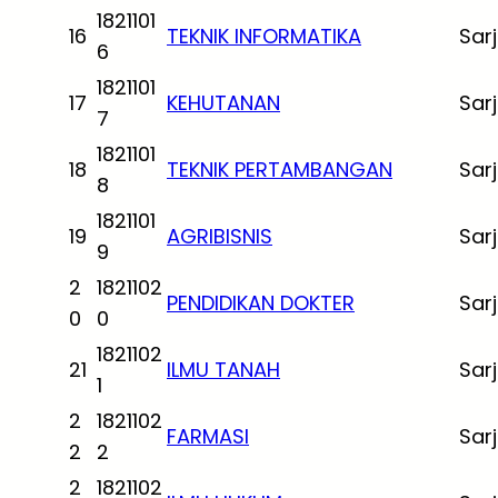
1821101
16
TEKNIK INFORMATIKA
Sar
6
1821101
17
KEHUTANAN
Sar
7
1821101
18
TEKNIK PERTAMBANGAN
Sar
8
1821101
19
AGRIBISNIS
Sar
9
2
1821102
PENDIDIKAN DOKTER
Sar
0
0
1821102
21
ILMU TANAH
Sar
1
2
1821102
FARMASI
Sar
2
2
2
1821102