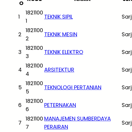
O
1821100
1
TEKNIK SIPIL
Sar
1
1821100
2
TEKNIK MESIN
Sar
2
1821100
3
TEKNIK ELEKTRO
Sar
3
1821100
4
ARSITEKTUR
Sar
4
1821100
5
TEKNOLOGI PERTANIAN
Sar
5
1821100
6
PETERNAKAN
Sar
6
1821100
MANAJEMEN SUMBERDAYA
7
Sar
7
PERAIRAN