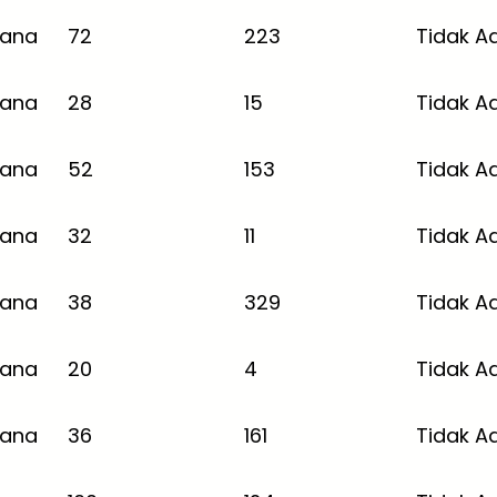
jana
72
223
Tidak A
jana
28
15
Tidak A
jana
52
153
Tidak A
jana
32
11
Tidak A
jana
38
329
Tidak A
jana
20
4
Tidak A
jana
36
161
Tidak A