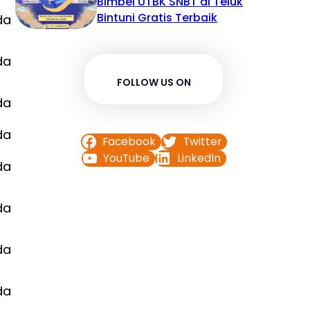
Bimbel UTBK SNBT di Teluk
Bintuni Gratis Terbaik
da
da
FOLLOW US ON
da
da
Facebook
Twitter
YouTube
LinkedIn
da
da
da
da