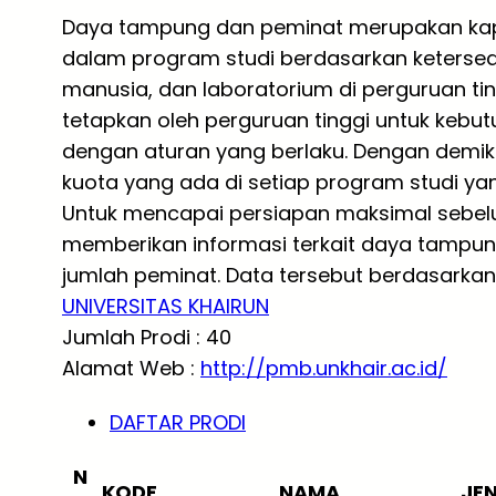
Daya tampung dan peminat merupakan ka
dalam program studi berdasarkan ketersed
manusia, dan laboratorium di perguruan tin
tetapkan oleh perguruan tinggi untuk ke
dengan aturan yang berlaku. Dengan demi
kuota yang ada di setiap program studi yang
Untuk mencapai persiapan maksimal sebelum
memberikan informasi terkait daya tampung
jumlah peminat. Data tersebut berdasarkan 
UNIVERSITAS KHAIRUN
Jumlah Prodi : 40
Alamat Web :
http://pmb.unkhair.ac.id/
DAFTAR PRODI
N
KODE
NAMA
JE