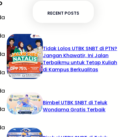
O
RECENT POSTS
da
da
Tidak Lolos UTBK SNBT di PTN?
da
Jangan Khawatir, Ini Jalan
Terbaikmu untuk Tetap Kuliah
di Kampus Berkualitas
da
da
Bimbel UTBK SNBT di Teluk
da
Wondama Gratis Terbaik
da