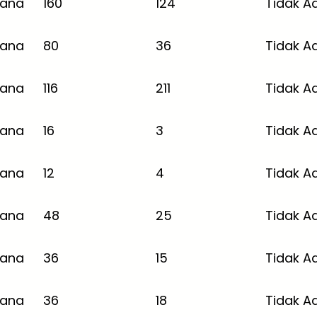
jana
160
124
Tidak A
jana
80
36
Tidak A
jana
116
211
Tidak A
jana
16
3
Tidak A
jana
12
4
Tidak A
jana
48
25
Tidak A
jana
36
15
Tidak A
jana
36
18
Tidak A