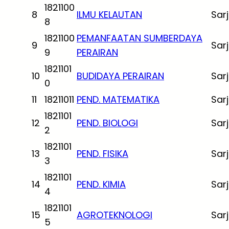
1821100
8
ILMU KELAUTAN
Sar
8
1821100
PEMANFAATAN SUMBERDAYA
9
Sar
9
PERAIRAN
1821101
10
BUDIDAYA PERAIRAN
Sar
0
11
18211011
PEND. MATEMATIKA
Sar
1821101
12
PEND. BIOLOGI
Sar
2
1821101
13
PEND. FISIKA
Sar
3
1821101
14
PEND. KIMIA
Sar
4
1821101
15
AGROTEKNOLOGI
Sar
5