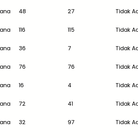
jana
48
27
Tidak A
jana
116
115
Tidak A
jana
36
7
Tidak A
jana
76
76
Tidak A
jana
16
4
Tidak A
jana
72
41
Tidak A
jana
32
97
Tidak A