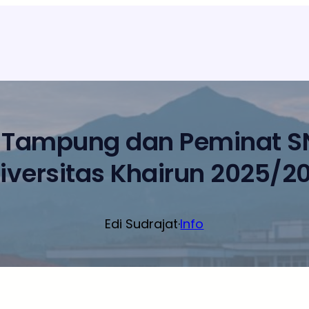
 Tampung dan Peminat SN
iversitas Khairun 2025/2
Edi Sudrajat
·
Info