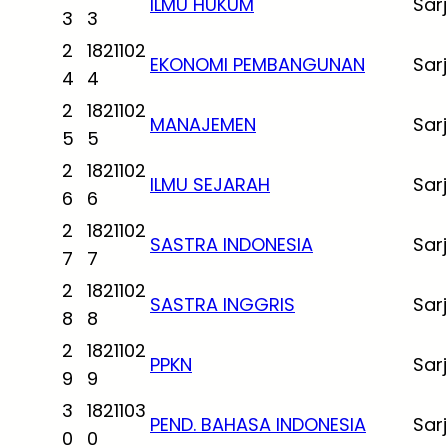
ILMU HUKUM
Sar
3
3
2
1821102
EKONOMI PEMBANGUNAN
Sar
4
4
2
1821102
MANAJEMEN
Sar
5
5
2
1821102
ILMU SEJARAH
Sar
6
6
2
1821102
SASTRA INDONESIA
Sar
7
7
2
1821102
SASTRA INGGRIS
Sar
8
8
2
1821102
PPKN
Sar
9
9
3
1821103
PEND. BAHASA INDONESIA
Sar
0
0