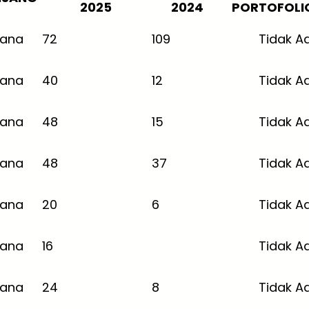
2025
2024
PORTOFOLI
jana
72
109
Tidak A
jana
40
12
Tidak A
jana
48
15
Tidak A
jana
48
37
Tidak A
jana
20
6
Tidak A
jana
16
Tidak A
jana
24
8
Tidak A