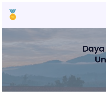
Lewati
ke
konten
Daya
Un