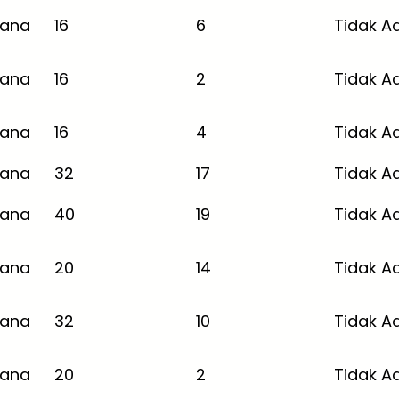
jana
16
6
Tidak A
jana
16
2
Tidak A
jana
16
4
Tidak A
jana
32
17
Tidak A
jana
40
19
Tidak A
jana
20
14
Tidak A
jana
32
10
Tidak A
jana
20
2
Tidak A