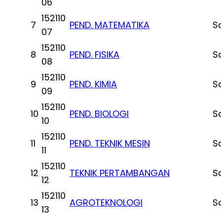
06
152110
7
PEND. MATEMATIKA
S
07
152110
8
PEND. FISIKA
S
08
152110
9
PEND. KIMIA
S
09
152110
10
PEND. BIOLOGI
S
10
152110
11
PEND. TEKNIK MESIN
S
11
152110
12
TEKNIK PERTAMBANGAN
S
12
152110
13
AGROTEKNOLOGI
S
13