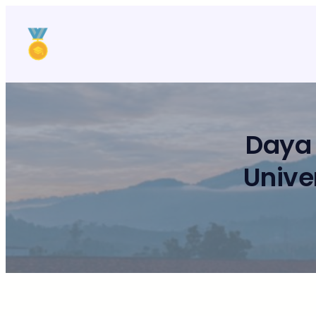
Lewati
ke
konten
Daya
Unive