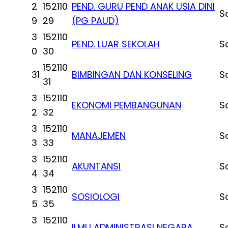
2
152110
PEND. GURU PEND ANAK USIA DINI
S
9
29
(PG PAUD)
3
152110
PEND. LUAR SEKOLAH
S
0
30
152110
31
BIMBINGAN DAN KONSELING
S
31
3
152110
EKONOMI PEMBANGUNAN
S
2
32
3
152110
MANAJEMEN
S
3
33
3
152110
AKUNTANSI
S
4
34
3
152110
SOSIOLOGI
S
5
35
3
152110
ILMU ADMINISTRASI NEGARA
S