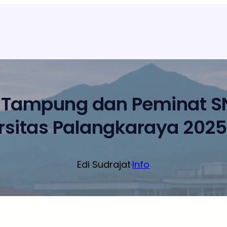
 Tampung dan Peminat SN
rsitas Palangkaraya 202
Edi Sudrajat
·
Info