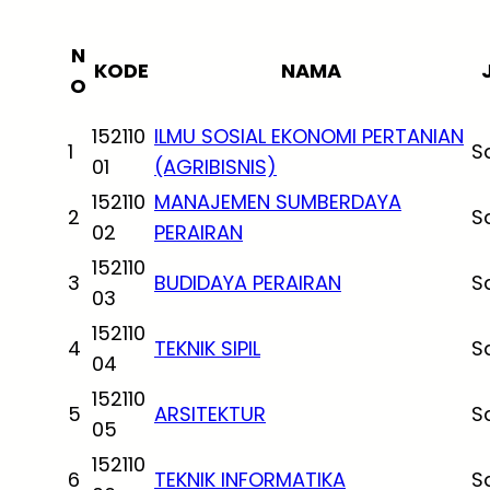
N
KODE
NAMA
O
152110
ILMU SOSIAL EKONOMI PERTANIAN
1
S
01
(AGRIBISNIS)
152110
MANAJEMEN SUMBERDAYA
2
S
02
PERAIRAN
152110
3
BUDIDAYA PERAIRAN
S
03
152110
4
TEKNIK SIPIL
S
04
152110
5
ARSITEKTUR
S
05
152110
6
TEKNIK INFORMATIKA
S