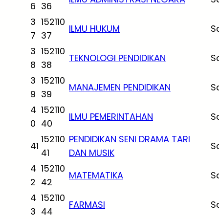
6
36
3
152110
ILMU HUKUM
S
7
37
3
152110
TEKNOLOGI PENDIDIKAN
S
8
38
3
152110
MANAJEMEN PENDIDIKAN
S
9
39
4
152110
ILMU PEMERINTAHAN
S
0
40
152110
PENDIDIKAN SENI DRAMA TARI
41
S
41
DAN MUSIK
4
152110
MATEMATIKA
S
2
42
4
152110
FARMASI
S
3
44