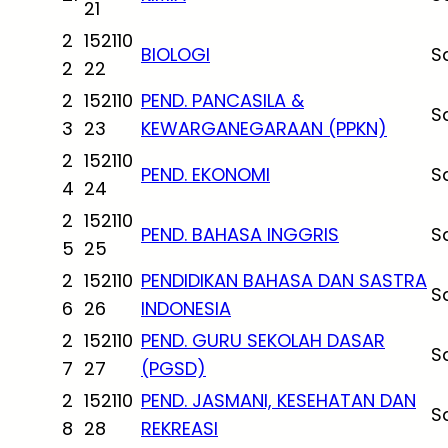
21
2
152110
BIOLOGI
S
2
22
2
152110
PEND. PANCASILA &
S
3
23
KEWARGANEGARAAN (PPKN)
2
152110
PEND. EKONOMI
S
4
24
2
152110
PEND. BAHASA INGGRIS
S
5
25
2
152110
PENDIDIKAN BAHASA DAN SASTRA
S
6
26
INDONESIA
2
152110
PEND. GURU SEKOLAH DASAR
S
7
27
(PGSD)
2
152110
PEND. JASMANI, KESEHATAN DAN
S
8
28
REKREASI