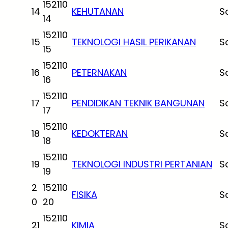
152110
14
KEHUTANAN
S
14
152110
15
TEKNOLOGI HASIL PERIKANAN
S
15
152110
16
PETERNAKAN
S
16
152110
17
PENDIDIKAN TEKNIK BANGUNAN
S
17
152110
18
KEDOKTERAN
S
18
152110
19
TEKNOLOGI INDUSTRI PERTANIAN
S
19
2
152110
FISIKA
S
0
20
152110
21
KIMIA
S