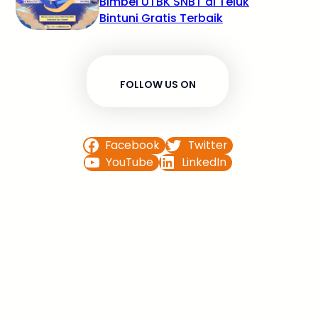
Bimbel UTBK SNBT di Teluk
Bintuni Gratis Terbaik
FOLLOW US ON
Facebook
Twitter
YouTube
LinkedIn