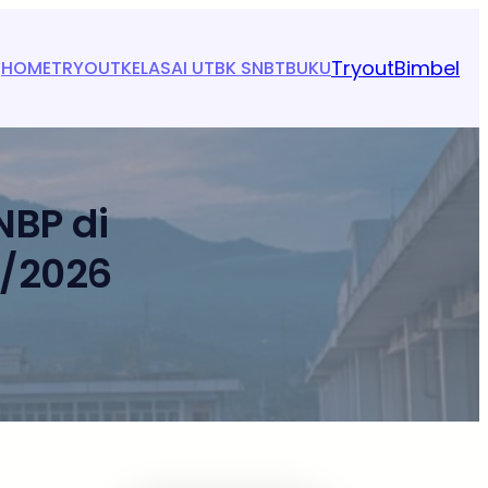
Tryout
Bimbel
HOME
TRYOUT
KELAS
AI UTBK SNBT
BUKU
BP di
5/2026