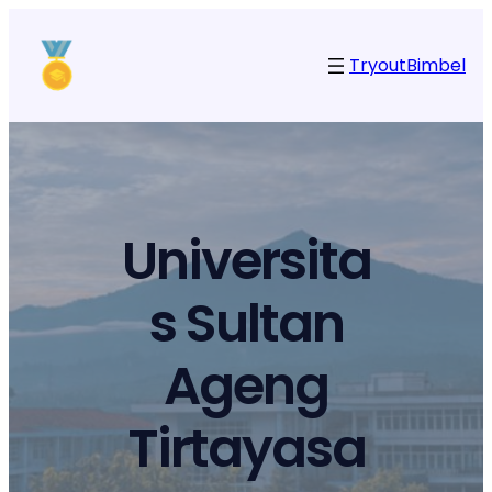
Tryout
Bimbel
Universita
s Sultan
Ageng
Tirtayasa