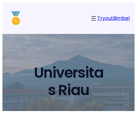
Tryout
Bimbel
Universita
s Riau