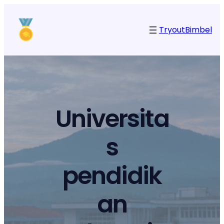
Tryout
Bimbel
Universita
s
pendidik
an