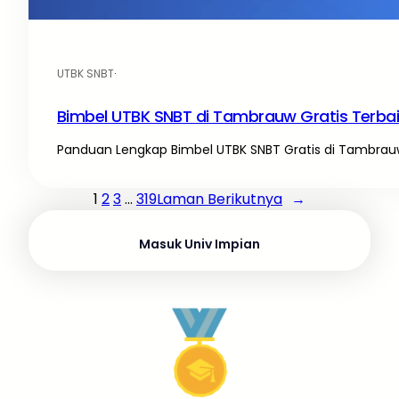
UTBK SNBT
·
Bimbel UTBK SNBT di Tambrauw Gratis Terba
Panduan Lengkap Bimbel UTBK SNBT Gratis di Tambrauw
1
2
3
…
319
Laman Berikutnya
→
Masuk Univ Impian