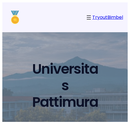
Tryout
Bimbel
Universita
s
Pattimura