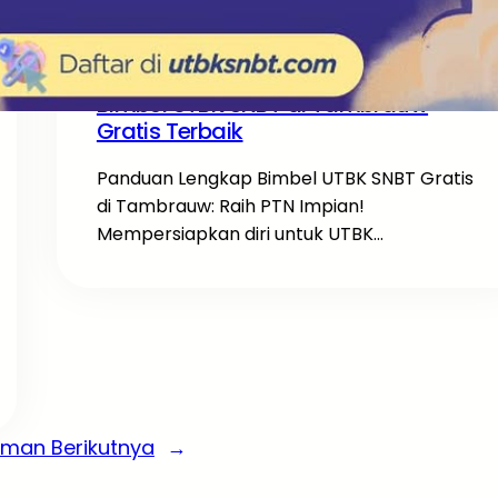
UTBK SNBT
·
Bimbel UTBK SNBT di Tambrauw
Gratis Terbaik
Panduan Lengkap Bimbel UTBK SNBT Gratis
di Tambrauw: Raih PTN Impian!
Mempersiapkan diri untuk UTBK…
aman Berikutnya
→