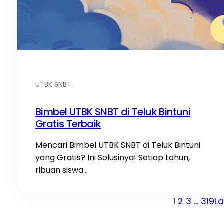
UTBK SNBT
·
Bimbel UTBK SNBT di Teluk Bintuni
Gratis Terbaik
Mencari Bimbel UTBK SNBT di Teluk Bintuni
yang Gratis? Ini Solusinya! Setiap tahun,
ribuan siswa…
1
2
3
…
319
L