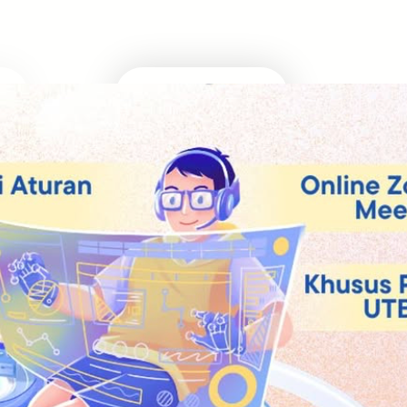
Masuk Univ Impian
UTBK SNBT
MEDIA INFOMRASI TERUPDATE SEPUTAR KAMPUS
DAN UJIAN MASUK
Facebook
Twitter
YouTube
LinkedIn