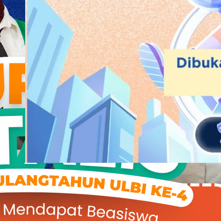
UTBK SNBT
·