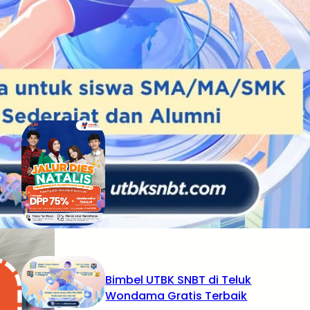
RECENT POSTS
Tidak Lolos UTBK SNBT di PTN?
Jangan Khawatir, Ini Jalan
Terbaikmu untuk Tetap Kuliah
di Kampus Berkualitas
Bimbel UTBK SNBT di Teluk
Wondama Gratis Terbaik