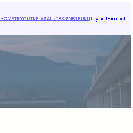
Tryout
Bimbel
HOME
TRYOUT
KELAS
AI UTBK SNBT
BUKU