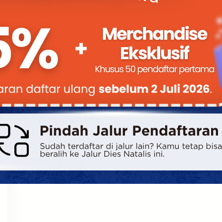
Bimbel UTBK SNBT di Teluk Wondama
Gratis Terbaik
Mencari Bimbel UTBK SNBT di Teluk
Wondama yang Gratis? Ini Solusinya! Setiap
tahun, ribuan siswa…