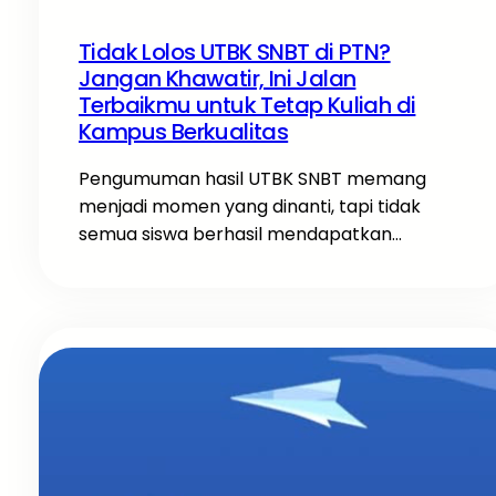
Tidak Lolos UTBK SNBT di PTN?
Jangan Khawatir, Ini Jalan
Terbaikmu untuk Tetap Kuliah di
Kampus Berkualitas
Pengumuman hasil UTBK SNBT memang
menjadi momen yang dinanti, tapi tidak
semua siswa berhasil mendapatkan…