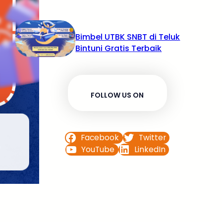
Bimbel UTBK SNBT di Teluk
Bintuni Gratis Terbaik
FOLLOW US ON
Facebook
Twitter
YouTube
LinkedIn