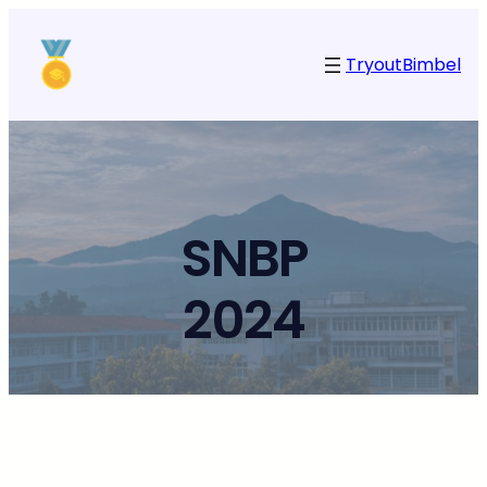
Tryout
Bimbel
SNBP
2024