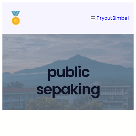
Tryout
Bimbel
public
sepaking