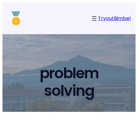
Tryout
Bimbel
problem
solving