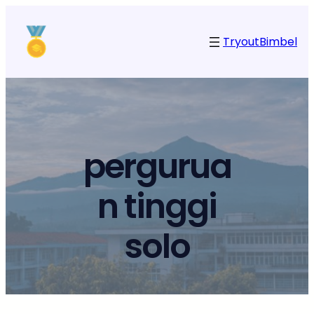
Tryout
Bimbel
pergurua
n tinggi
solo