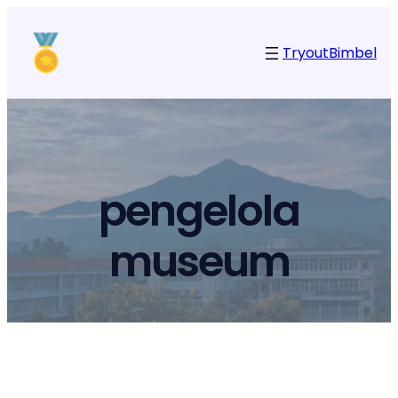
Tryout
Bimbel
pengelola
museum