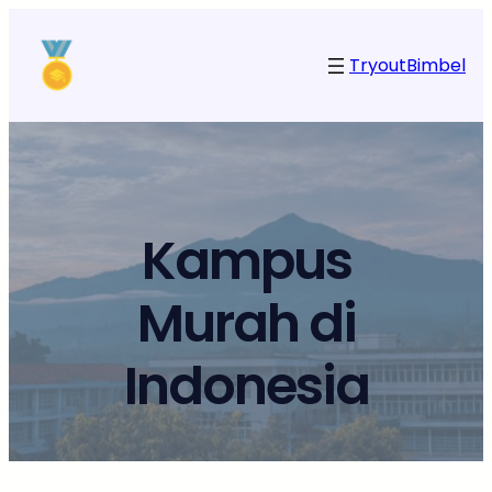
Tryout
Bimbel
Kampus
Murah di
Indonesia