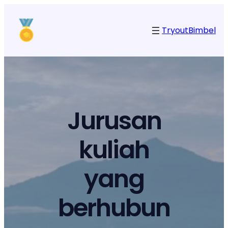
Tryout
Bimbel
Jurusan
kuliah
yang
berhubun