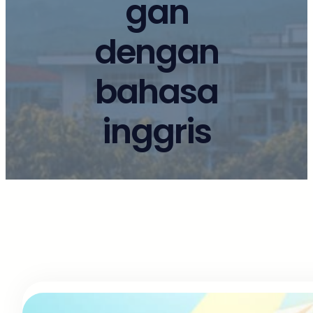
gan
dengan
bahasa
inggris