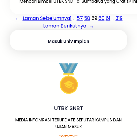
Mencari Bimbel UTBK SNBT di Sumbawa yang Gratis? Ini 
←
Laman Sebelumnya
1
…
57
58
59
60
61
…
319
Laman Berikutnya
→
Masuk Univ Impian
UTBK SNBT
MEDIA INFOMRASI TERUPDATE SEPUTAR KAMPUS DAN
UJIAN MASUK
Facebook
Twitter
YouTube
LinkedIn