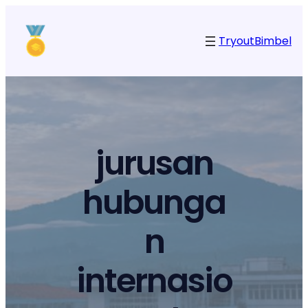
Tryout
Bimbel
jurusan
hubunga
n
internasio