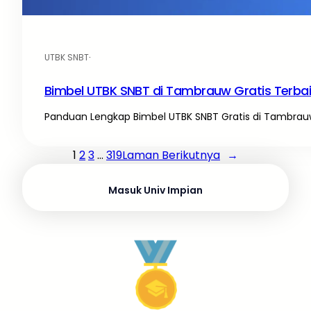
UTBK SNBT
·
Bimbel UTBK SNBT di Tambrauw Gratis Terba
Panduan Lengkap Bimbel UTBK SNBT Gratis di Tambrauw
1
2
3
…
319
Laman Berikutnya
→
Masuk Univ Impian