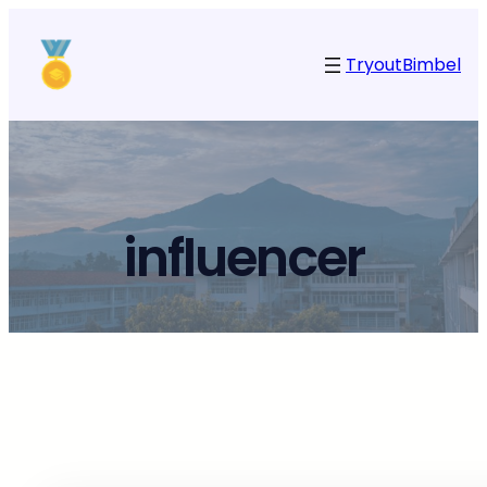
Tryout
Bimbel
influencer