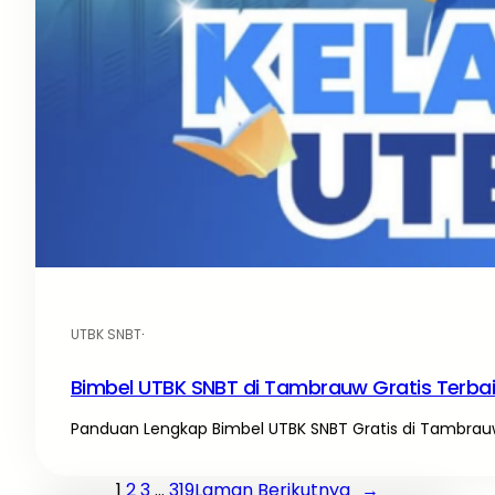
UTBK SNBT
·
Bimbel UTBK SNBT di Tambrauw Gratis Terba
Panduan Lengkap Bimbel UTBK SNBT Gratis di Tambrauw
1
2
3
…
319
Laman Berikutnya
→