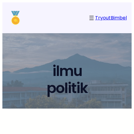
Tryout
Bimbel
ilmu
politik