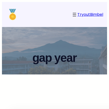
Tryout
Bimbel
gap year