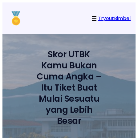
Lewati
ke
Tryout
Bimbel
konten
Skor UTBK
Kamu Bukan
Cuma Angka –
Itu Tiket Buat
Mulai Sesuatu
yang Lebih
Besar