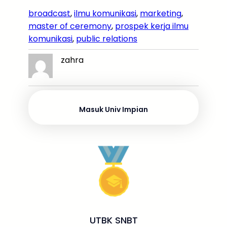
c
itt
ai
e
a
s
e
n
h
e
er
l
a
ts
s
gr
broadcast
, 
ilmu komunikasi
, 
marketing
, 
k
ar
master of ceremony
, 
prospek kerja ilmu
b
d
A
a
a
e
e
komunikasi
, 
public relations
o
s
p
g
m
dI
zahra
o
p
e
n
k
Masuk Univ Impian
UTBK SNBT