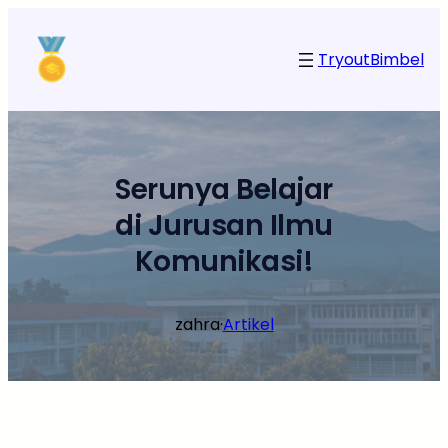
Lewati
ke
Tryout
Bimbel
konten
Serunya Belajar
di Jurusan Ilmu
Komunikasi!
zahra
·
Artikel