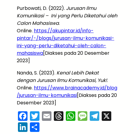
Purbowati, D. (2022).
Jurusan Ilmu
Komunikasi – Ini yang Perlu Diketahui oleh
Calon Mahasiswa
.
Online.
https://akupintar.id/info-
pintar/-/blogs/jurusan-ilmu-komunikasi-
ini-yang-perlu-diketahui-oleh-calon-
mahasiswa
[Diakses pada 20 Desember
2023]
Nanda, S. (2023).
Kenal Lebih Dekat
dengan Jurusan Ilmu Komunikasi, Yuk!
.
Online.
https://www.brainacademy.id/blog
/jurusan-ilmu-komunikasi
[Diakses pada 20
Desember 2023]
F
T
E
T
W
M
T
X
a
w
m
hr
h
e
el
Li
S