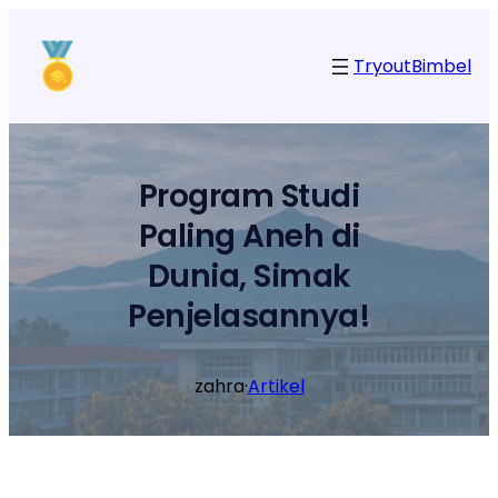
Lewati
ke
Tryout
Bimbel
konten
Program Studi
Paling Aneh di
Dunia, Simak
Penjelasannya!
zahra
·
Artikel