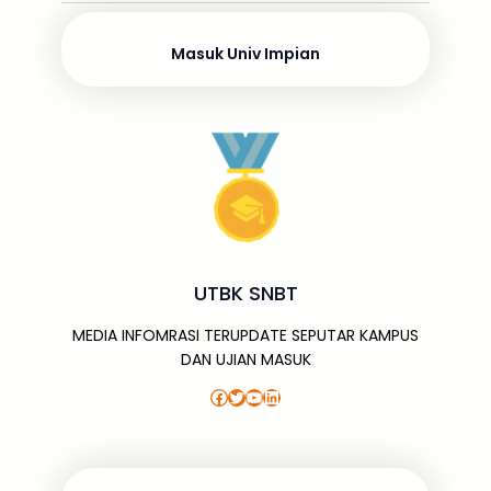
o
p
e
n
k
Masuk Univ Impian
UTBK SNBT
MEDIA INFOMRASI TERUPDATE SEPUTAR KAMPUS
DAN UJIAN MASUK
Facebook
Twitter
YouTube
LinkedIn