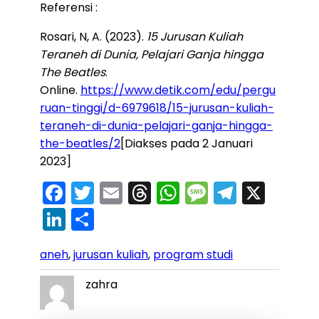
Referensi :
Rosari, N, A. (2023).
15 Jurusan Kuliah
Teraneh di Dunia, Pelajari Ganja hingga
The Beatles
.
Online.
https://www.detik.com/edu/pergu
ruan-tinggi/d-6979618/15-jurusan-kuliah-
teraneh-di-dunia-pelajari-ganja-hingga-
the-beatles/2
[Diakses pada 2 Januari
2023]
F
T
E
T
W
M
T
X
a
w
m
hr
h
e
el
Li
S
c
itt
ai
e
a
s
e
n
h
e
er
l
a
ts
s
gr
aneh
, 
jurusan kuliah
, 
program studi
k
ar
b
d
A
a
a
e
e
zahra
o
s
p
g
m
dI