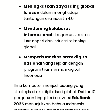
Meningkatkan daya saing global
lulusan
dalam menghadapi
tantangan era industri 4.0.
Mendorong kolaborasi
internasional
dengan universitas
luar negeri dan industri teknologi
global.
Memperkuat ekosistem digital
nasional
yang sejalan dengan
program transformasi digital
Indonesia
Ilmu komputer menjadi bidang yang
strategis di era digitalisasi global. Daftar 10
perguruan tinggi terbaik versi
EduRank
2025
menunjukkan bahwa Indonesia