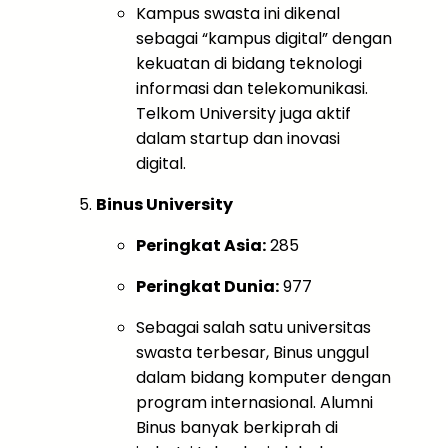
Kampus swasta ini dikenal
sebagai “kampus digital” dengan
kekuatan di bidang teknologi
informasi dan telekomunikasi.
Telkom University juga aktif
dalam startup dan inovasi
digital.
Binus University
Peringkat Asia:
285
Peringkat Dunia:
977
Sebagai salah satu universitas
swasta terbesar, Binus unggul
dalam bidang komputer dengan
program internasional. Alumni
Binus banyak berkiprah di