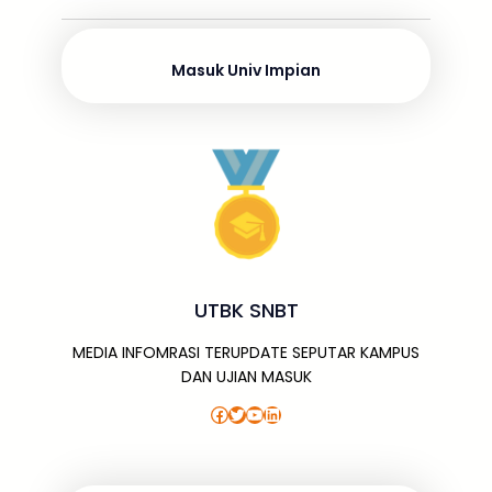
dI
o
p
e
n
k
Masuk Univ Impian
UTBK SNBT
MEDIA INFOMRASI TERUPDATE SEPUTAR KAMPUS
DAN UJIAN MASUK
Facebook
Twitter
YouTube
LinkedIn