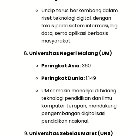
Undip terus berkembang dalam
riset teknologi digital, dengan
fokus pada sistem informasi, big
data, serta aplikasi berbasis
masyarakat.
Universitas Negeri Malang (UM)
Peringkat Asia:
360
Peringkat Dunia:
1.149
UM semakin menonjol di bidang
teknologi pendidikan dan ilmu
komputer terapan, mendukung
pengembangan digitalisasi
pendidikan nasional.
Universitas Sebelas Maret (UNS)