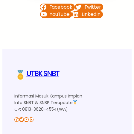
Facebook
Twitter
YouTube
LinkedIn
UTBK SNBT
Informasi Masuk Kampus Impian
Info SNBT & SNBP Terupdate
CP: 0813-3620-4554(WA)
Facebook
Twitter
YouTube
LinkedIn