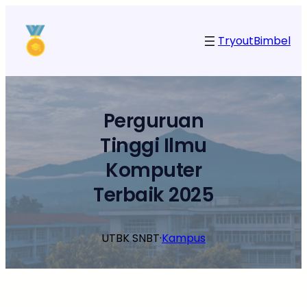
Lewati
ke
Tryout
Bimbel
konten
Perguruan
Tinggi Ilmu
Komputer
Terbaik 2025
UTBK SNBT
·
Kampus