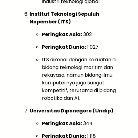
industri teknologi global.
Institut Teknologi Sepuluh
Nopember (ITS)
Peringkat Asia:
302
Peringkat Dunia:
1.027
ITS dikenal dengan kekuatan di
bidang teknologi maritim dan
rekayasa, namun bidang ilmu
komputernya juga sangat
kompetitif, terutama di bidang
robotika dan AI.
Universitas Diponegoro (Undip)
Peringkat Asia:
344
Peringkat Dunia:
1.118