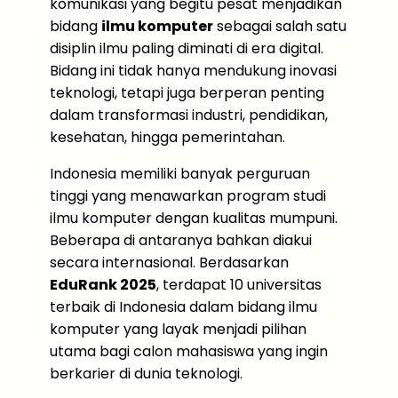
komunikasi yang begitu pesat menjadikan
bidang
ilmu komputer
sebagai salah satu
disiplin ilmu paling diminati di era digital.
Bidang ini tidak hanya mendukung inovasi
teknologi, tetapi juga berperan penting
dalam transformasi industri, pendidikan,
kesehatan, hingga pemerintahan.
Indonesia memiliki banyak perguruan
tinggi yang menawarkan program studi
ilmu komputer dengan kualitas mumpuni.
Beberapa di antaranya bahkan diakui
secara internasional. Berdasarkan
EduRank 2025
, terdapat 10 universitas
terbaik di Indonesia dalam bidang ilmu
komputer yang layak menjadi pilihan
utama bagi calon mahasiswa yang ingin
berkarier di dunia teknologi.