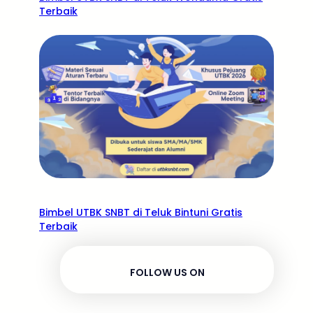
Terbaik
Bimbel UTBK SNBT di Teluk Bintuni Gratis
Terbaik
FOLLOW US ON