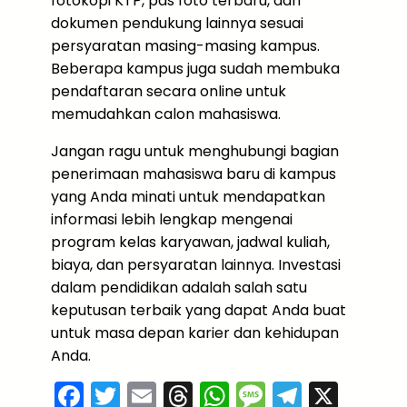
fotokopi KTP, pas foto terbaru, dan
dokumen pendukung lainnya sesuai
persyaratan masing-masing kampus.
Beberapa kampus juga sudah membuka
pendaftaran secara online untuk
memudahkan calon mahasiswa.
Jangan ragu untuk menghubungi bagian
penerimaan mahasiswa baru di kampus
yang Anda minati untuk mendapatkan
informasi lebih lengkap mengenai
program kelas karyawan, jadwal kuliah,
biaya, dan persyaratan lainnya. Investasi
dalam pendidikan adalah salah satu
keputusan terbaik yang dapat Anda buat
untuk masa depan karier dan kehidupan
Anda.
F
T
E
T
W
M
T
X