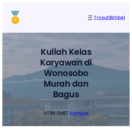
Lewati
ke
Tryout
Bimbel
konten
Kuliah Kelas
Karyawan di
Wonosobo
Murah dan
Bagus
UTBK SNBT
·
Kampus