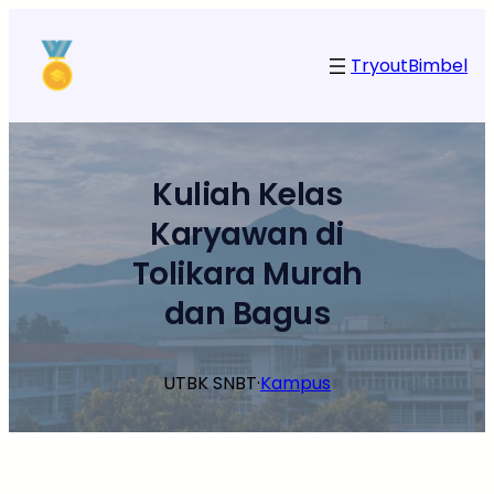
Lewati
ke
Tryout
Bimbel
konten
Kuliah Kelas
Karyawan di
Tolikara Murah
dan Bagus
UTBK SNBT
·
Kampus