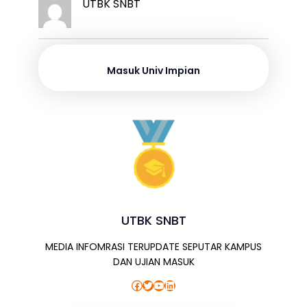
k
ar
UTBK SNBT
b
d
A
a
a
e
e
o
s
p
g
m
dI
o
p
e
n
Masuk Univ Impian
k
UTBK SNBT
MEDIA INFOMRASI TERUPDATE SEPUTAR KAMPUS
DAN UJIAN MASUK
Facebook
Twitter
YouTube
LinkedIn