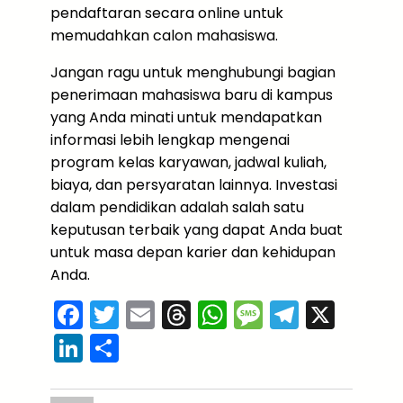
pendaftaran secara online untuk
memudahkan calon mahasiswa.
Jangan ragu untuk menghubungi bagian
penerimaan mahasiswa baru di kampus
yang Anda minati untuk mendapatkan
informasi lebih lengkap mengenai
program kelas karyawan, jadwal kuliah,
biaya, dan persyaratan lainnya. Investasi
dalam pendidikan adalah salah satu
keputusan terbaik yang dapat Anda buat
untuk masa depan karier dan kehidupan
Anda.
F
T
E
T
W
M
T
X
a
w
m
hr
h
e
el
Li
S
c
itt
ai
e
a
s
e
n
h
e
er
l
a
ts
s
gr