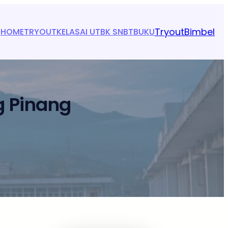
Tryout
Bimbel
HOME
TRYOUT
KELAS
AI UTBK SNBT
BUKU
g Pinang