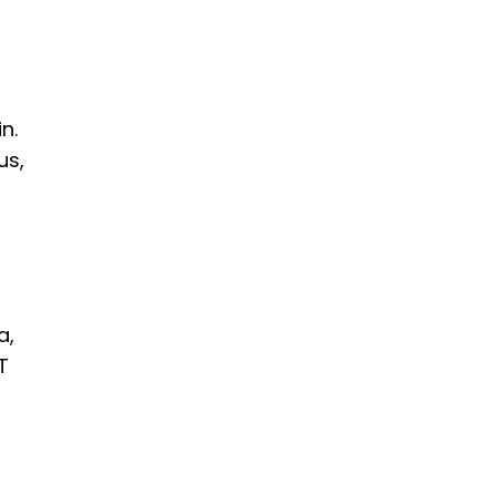
n.
us,
a,
T