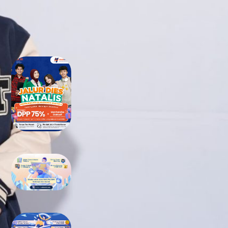
RECENT POSTS
Tidak Lolos UTBK SNBT di PTN?
Jangan Khawatir, Ini Jalan
Terbaikmu untuk Tetap Kuliah
di Kampus Berkualitas
Bimbel UTBK SNBT di Teluk
Wondama Gratis Terbaik