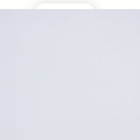
Masuk Univ Impian
UTBK SNBT
MEDIA INFOMRASI TERUPDATE SEPUTAR
KAMPUS DAN UJIAN MASUK
Facebook
Twitter
YouTube
LinkedIn