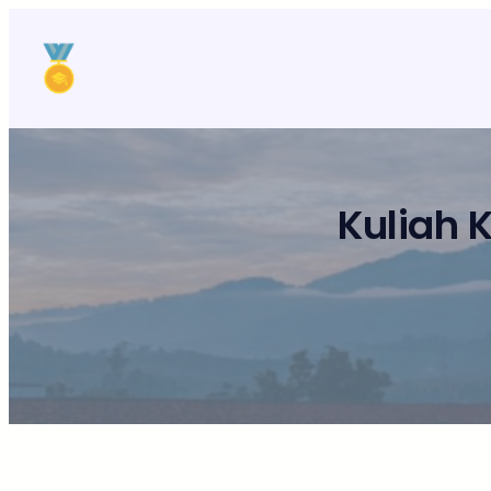
Lewati
ke
konten
Kuliah 