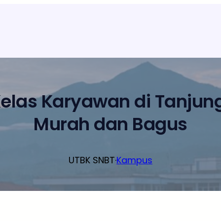
Kelas Karyawan di Tanjun
Murah dan Bagus
UTBK SNBT
·
Kampus