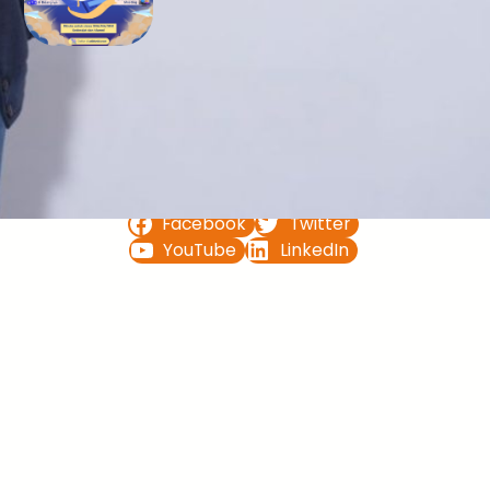
Bimbel UTBK SNBT di Teluk
Bintuni Gratis Terbaik
FOLLOW US ON
Facebook
Twitter
YouTube
LinkedIn