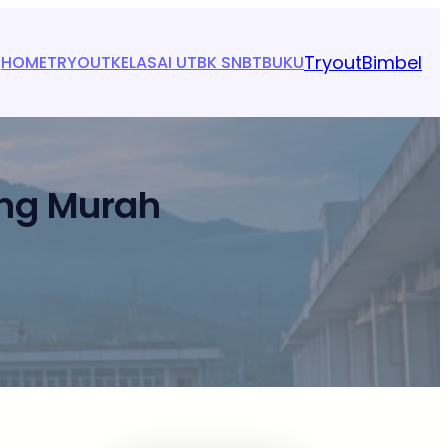
Tryout
Bimbel
HOME
TRYOUT
KELAS
AI UTBK SNBT
BUKU
ang Murah