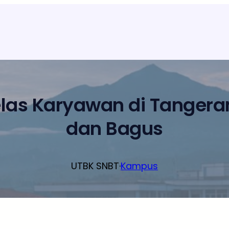
elas Karyawan di Tanger
dan Bagus
UTBK SNBT
·
Kampus