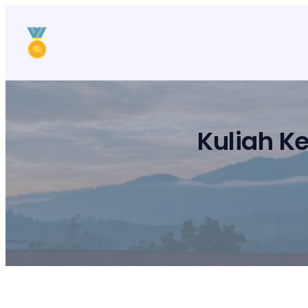
Lewati
ke
konten
Kuliah K