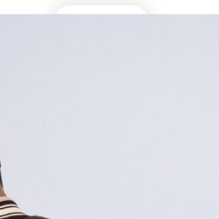
Masuk Univ Impian
UTBK SNBT
MEDIA INFOMRASI TERUPDATE SEPUTAR
KAMPUS DAN UJIAN MASUK
Facebook
Twitter
YouTube
LinkedIn