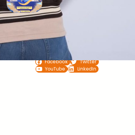
Bimbel UTBK SNBT di Teluk
Bintuni Gratis Terbaik
FOLLOW US ON
Facebook
Twitter
YouTube
LinkedIn