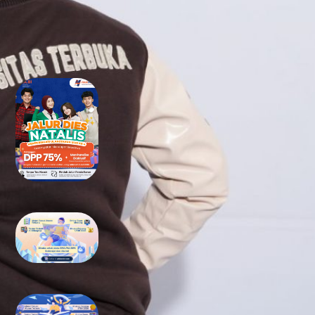
RECENT POSTS
Tidak Lolos UTBK SNBT di PTN?
Jangan Khawatir, Ini Jalan
Terbaikmu untuk Tetap Kuliah
di Kampus Berkualitas
Bimbel UTBK SNBT di Teluk
Wondama Gratis Terbaik