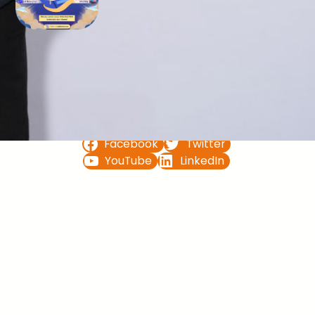
Bimbel UTBK SNBT di Teluk
Bintuni Gratis Terbaik
FOLLOW US ON
Facebook
Twitter
YouTube
LinkedIn