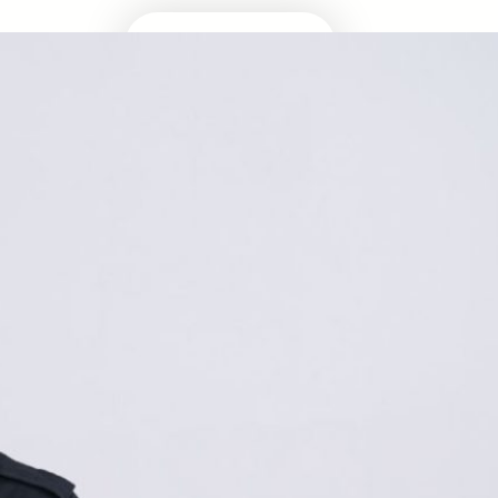
Masuk Univ Impian
UTBK SNBT
MEDIA INFOMRASI TERUPDATE SEPUTAR
KAMPUS DAN UJIAN MASUK
Facebook
Twitter
YouTube
LinkedIn