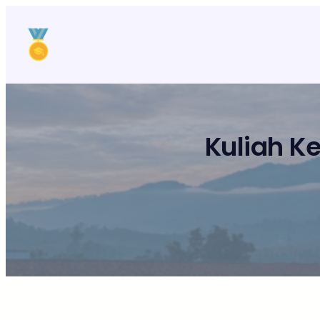
Lewati
ke
konten
Kuliah K