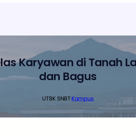
elas Karyawan di Tanah L
dan Bagus
UTBK SNBT
·
Kampus