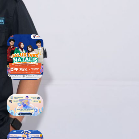
RECENT POSTS
Tidak Lolos UTBK SNBT di PTN?
Jangan Khawatir, Ini Jalan
Terbaikmu untuk Tetap Kuliah
di Kampus Berkualitas
Bimbel UTBK SNBT di Teluk
Wondama Gratis Terbaik