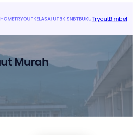
Tryout
Bimbel
HOME
TRYOUT
KELAS
AI UTBK SNBT
BUKU
aut Murah