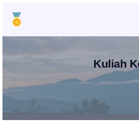
Lewati
ke
konten
Kuliah K