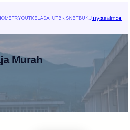
Tryout
Bimbel
HOME
TRYOUT
KELAS
AI UTBK SNBT
BUKU
aja Murah