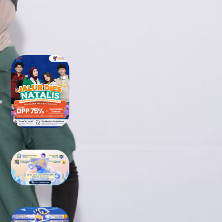
RECENT POSTS
Tidak Lolos UTBK SNBT di PTN?
Jangan Khawatir, Ini Jalan
Terbaikmu untuk Tetap Kuliah di
Kampus Berkualitas
Bimbel UTBK SNBT di Teluk
Wondama Gratis Terbaik