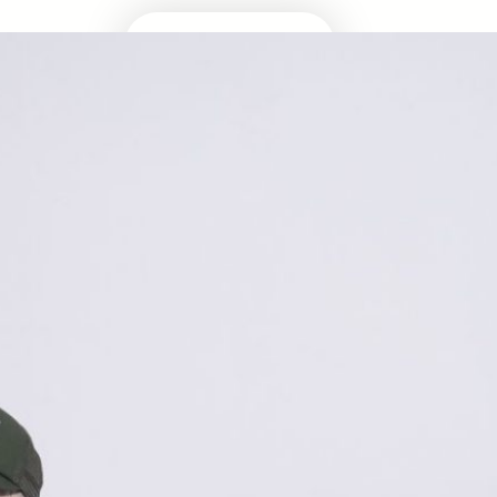
Masuk Univ Impian
UTBK SNBT
MEDIA INFOMRASI TERUPDATE SEPUTAR
KAMPUS DAN UJIAN MASUK
Facebook
Twitter
YouTube
LinkedIn