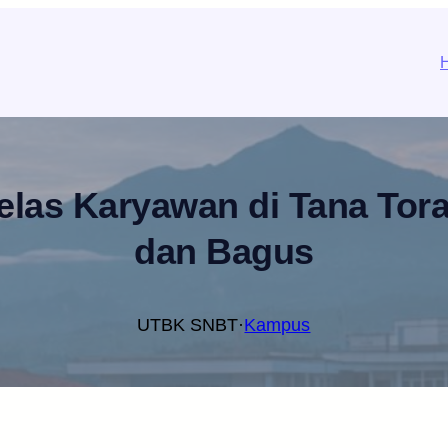
elas Karyawan di Tana Tor
dan Bagus
UTBK SNBT
·
Kampus