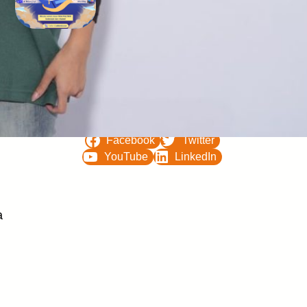
Bimbel UTBK SNBT di Teluk
Bintuni Gratis Terbaik
FOLLOW US ON
Facebook
Twitter
YouTube
LinkedIn
a