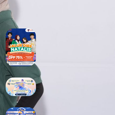
RECENT POSTS
Tidak Lolos UTBK SNBT di PTN?
Jangan Khawatir, Ini Jalan
Terbaikmu untuk Tetap Kuliah
di Kampus Berkualitas
Bimbel UTBK SNBT di Teluk
Wondama Gratis Terbaik