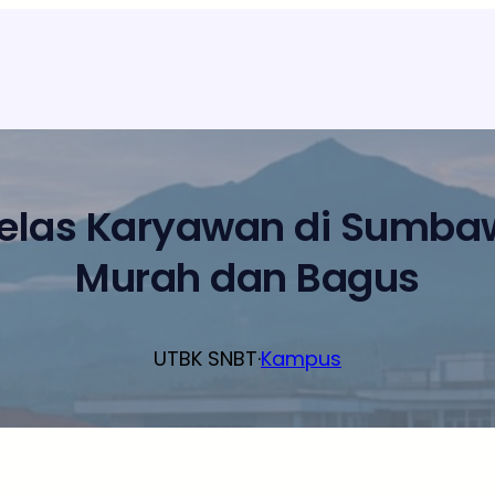
Kelas Karyawan di Sumba
Murah dan Bagus
UTBK SNBT
·
Kampus