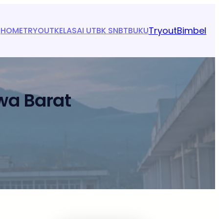
Tryout
Bimbel
HOME
TRYOUT
KELAS
AI UTBK SNBT
BUKU
wa Barat