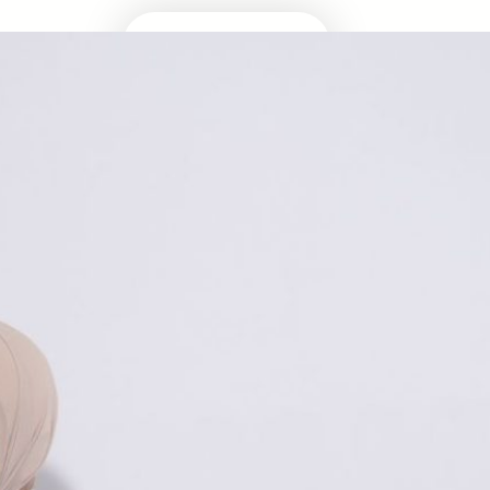
Masuk Univ Impian
UTBK SNBT
MEDIA INFOMRASI TERUPDATE SEPUTAR
KAMPUS DAN UJIAN MASUK
Facebook
Twitter
YouTube
LinkedIn