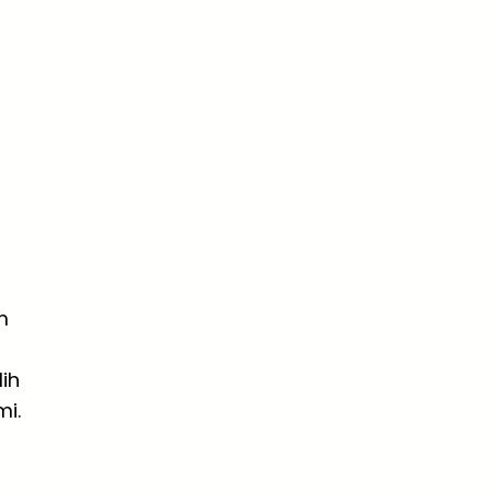
m
ih
i.