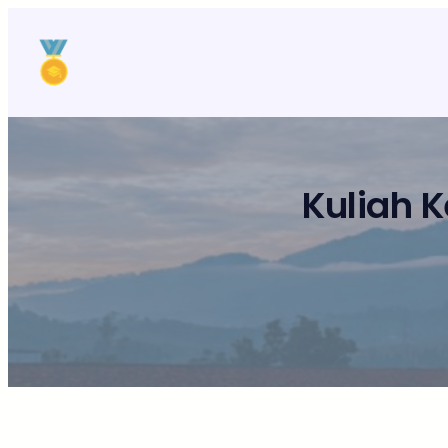
Lewati
ke
konten
Kuliah 