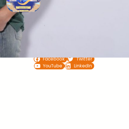
Bimbel UTBK SNBT di Teluk
Bintuni Gratis Terbaik
FOLLOW US ON
Facebook
Twitter
YouTube
LinkedIn