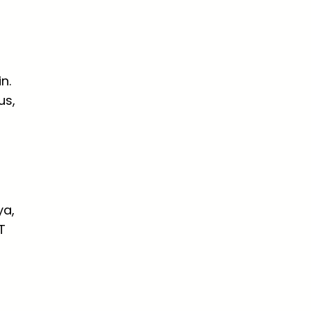
n.
us,
ya,
T