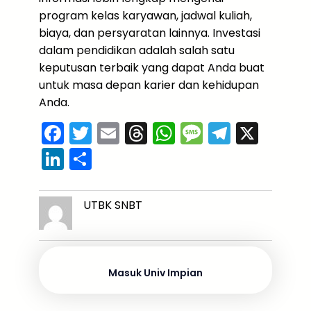
program kelas karyawan, jadwal kuliah,
biaya, dan persyaratan lainnya. Investasi
dalam pendidikan adalah salah satu
keputusan terbaik yang dapat Anda buat
untuk masa depan karier dan kehidupan
Anda.
F
T
E
T
W
M
T
X
a
w
m
hr
h
e
el
Li
S
c
itt
ai
e
a
s
e
n
h
e
er
l
a
ts
s
gr
k
ar
UTBK SNBT
b
d
A
a
a
e
e
o
s
p
g
m
dI
o
p
e
n
Masuk Univ Impian
k