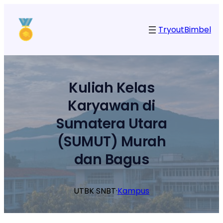
Lewati
ke
Tryout
Bimbel
konten
Kuliah Kelas
Karyawan di
Sumatera Utara
(SUMUT) Murah
dan Bagus
UTBK SNBT
·
Kampus