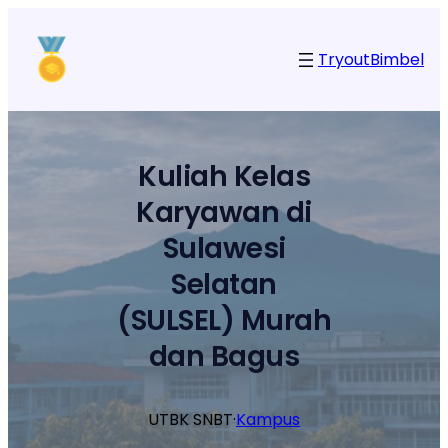
Lewati
ke
Tryout
Bimbel
konten
Kuliah Kelas
Karyawan di
Sulawesi
Selatan
(SULSEL) Murah
dan Bagus
UTBK SNBT
·
Kampus