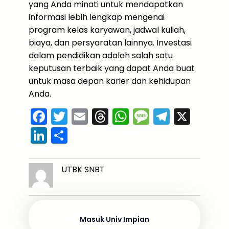
yang Anda minati untuk mendapatkan
informasi lebih lengkap mengenai
program kelas karyawan, jadwal kuliah,
biaya, dan persyaratan lainnya. Investasi
dalam pendidikan adalah salah satu
keputusan terbaik yang dapat Anda buat
untuk masa depan karier dan kehidupan
Anda.
F
T
E
T
W
M
T
X
a
w
m
hr
h
e
el
Li
S
c
itt
ai
e
a
s
e
n
h
e
er
l
a
ts
s
gr
k
ar
UTBK SNBT
b
d
A
a
a
e
e
o
s
p
g
m
dI
o
p
e
n
Masuk Univ Impian