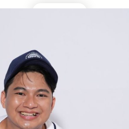
Masuk Univ Impian
UTBK SNBT
MEDIA INFOMRASI TERUPDATE SEPUTAR
KAMPUS DAN UJIAN MASUK
Facebook
Twitter
YouTube
LinkedIn