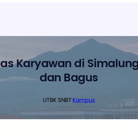
elas Karyawan di Simalun
dan Bagus
UTBK SNBT
·
Kampus