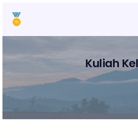
Lewati
ke
konten
Kuliah K