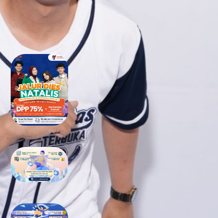
RECENT POSTS
Tidak Lolos UTBK SNBT di PTN?
Jangan Khawatir, Ini Jalan
Terbaikmu untuk Tetap Kuliah
di Kampus Berkualitas
Bimbel UTBK SNBT di Teluk
Wondama Gratis Terbaik