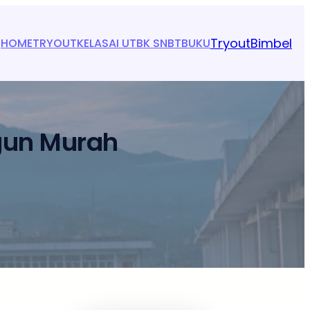
Tryout
Bimbel
HOME
TRYOUT
KELAS
AI UTBK SNBT
BUKU
gun Murah