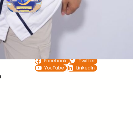
Bimbel UTBK SNBT di Teluk
Bintuni Gratis Terbaik
FOLLOW US ON
Facebook
Twitter
YouTube
LinkedIn
a