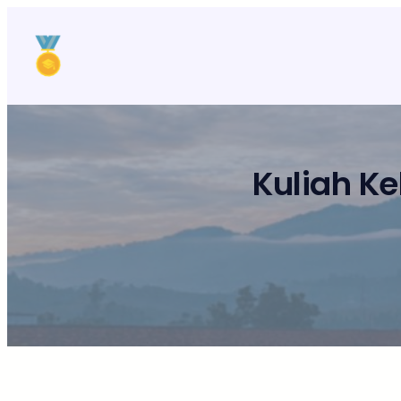
Lewati
ke
konten
Kuliah K