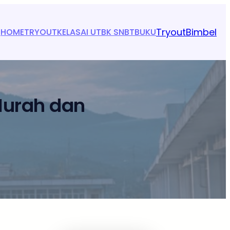
Tryout
Bimbel
HOME
TRYOUT
KELAS
AI UTBK SNBT
BUKU
Murah dan