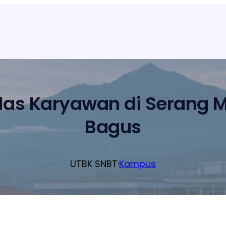
elas Karyawan di Serang 
Bagus
UTBK SNBT
·
Kampus