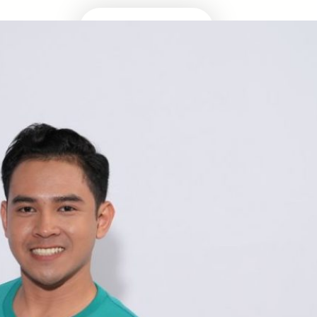
Masuk Univ Impian
UTBK SNBT
MEDIA INFOMRASI TERUPDATE SEPUTAR
KAMPUS DAN UJIAN MASUK
Facebook
Twitter
YouTube
LinkedIn