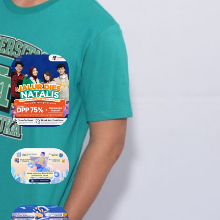
RECENT POSTS
Tidak Lolos UTBK SNBT di PTN?
Jangan Khawatir, Ini Jalan
Terbaikmu untuk Tetap Kuliah
di Kampus Berkualitas
Bimbel UTBK SNBT di Teluk
Wondama Gratis Terbaik