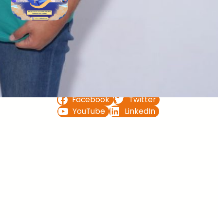
Bimbel UTBK SNBT di Teluk
Bintuni Gratis Terbaik
FOLLOW US ON
Facebook
Twitter
YouTube
LinkedIn