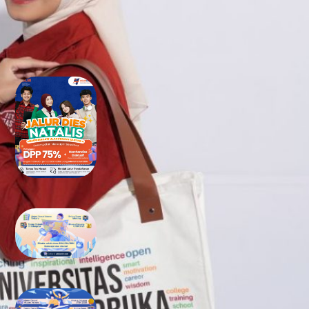
RECENT POSTS
Tidak Lolos UTBK SNBT di PTN?
Jangan Khawatir, Ini Jalan
Terbaikmu untuk Tetap Kuliah
di Kampus Berkualitas
Bimbel UTBK SNBT di Teluk
Wondama Gratis Terbaik