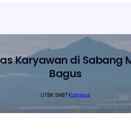
elas Karyawan di Sabang 
Bagus
UTBK SNBT
·
Kampus