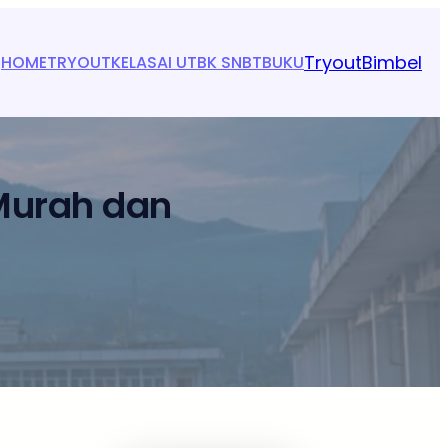
Tryout
Bimbel
HOME
TRYOUT
KELAS
AI UTBK SNBT
BUKU
Murah dan