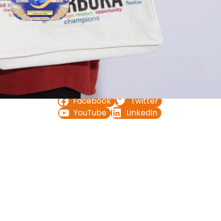
Bimbel UTBK SNBT di Teluk
Bintuni Gratis Terbaik
FOLLOW US ON
Facebook
Twitter
YouTube
LinkedIn