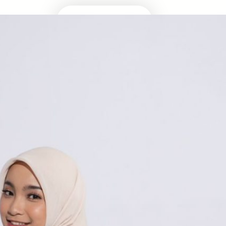
Masuk Univ Impian
UTBK SNBT
MEDIA INFOMRASI TERUPDATE SEPUTAR
KAMPUS DAN UJIAN MASUK
Facebook
Twitter
YouTube
LinkedIn