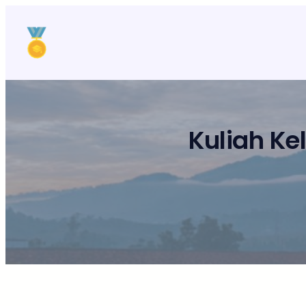
Lewati
ke
konten
Kuliah K