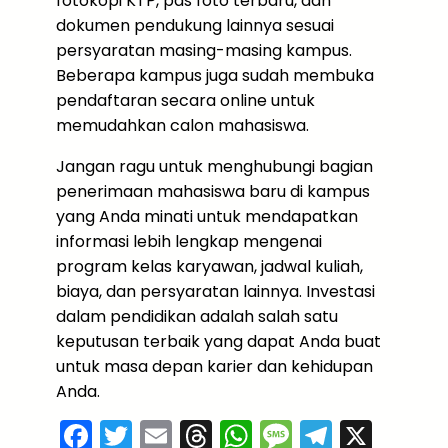
fotokopi KTP, pas foto terbaru, dan
dokumen pendukung lainnya sesuai
persyaratan masing-masing kampus.
Beberapa kampus juga sudah membuka
pendaftaran secara online untuk
memudahkan calon mahasiswa.
Jangan ragu untuk menghubungi bagian
penerimaan mahasiswa baru di kampus
yang Anda minati untuk mendapatkan
informasi lebih lengkap mengenai
program kelas karyawan, jadwal kuliah,
biaya, dan persyaratan lainnya. Investasi
dalam pendidikan adalah salah satu
keputusan terbaik yang dapat Anda buat
untuk masa depan karier dan kehidupan
Anda.
F
T
E
T
W
M
T
X