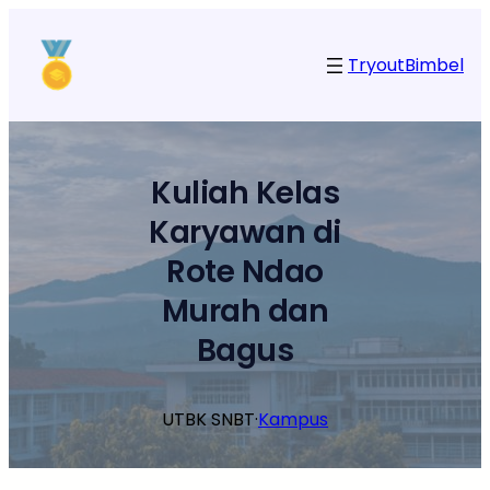
Lewati
ke
Tryout
Bimbel
konten
Kuliah Kelas
Karyawan di
Rote Ndao
Murah dan
Bagus
UTBK SNBT
·
Kampus