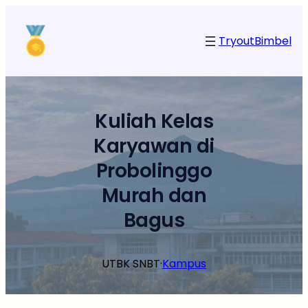
Lewati
ke
Tryout
Bimbel
konten
Kuliah Kelas
Karyawan di
Probolinggo
Murah dan
Bagus
UTBK SNBT
·
Kampus