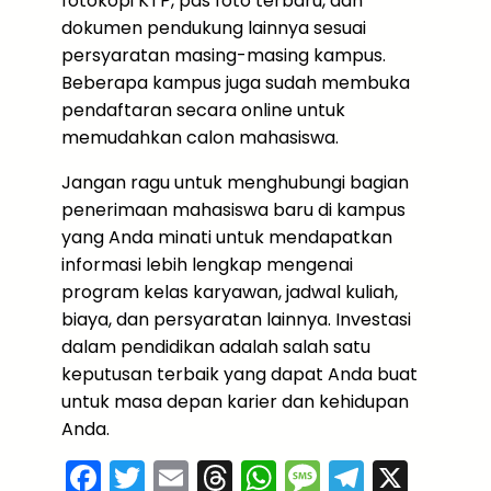
fotokopi KTP, pas foto terbaru, dan
dokumen pendukung lainnya sesuai
persyaratan masing-masing kampus.
Beberapa kampus juga sudah membuka
pendaftaran secara online untuk
memudahkan calon mahasiswa.
Jangan ragu untuk menghubungi bagian
penerimaan mahasiswa baru di kampus
yang Anda minati untuk mendapatkan
informasi lebih lengkap mengenai
program kelas karyawan, jadwal kuliah,
biaya, dan persyaratan lainnya. Investasi
dalam pendidikan adalah salah satu
keputusan terbaik yang dapat Anda buat
untuk masa depan karier dan kehidupan
Anda.
F
T
E
T
W
M
T
X