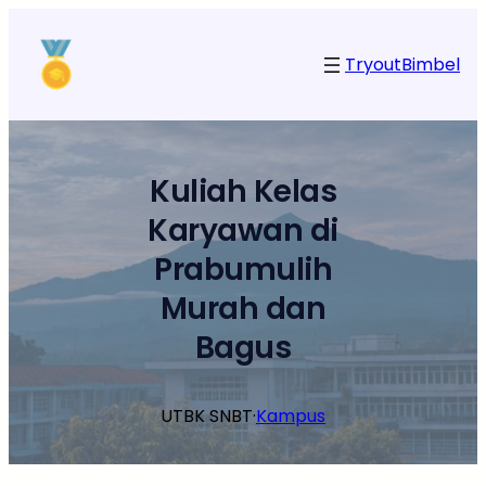
Lewati
ke
Tryout
Bimbel
konten
Kuliah Kelas
Karyawan di
Prabumulih
Murah dan
Bagus
UTBK SNBT
·
Kampus