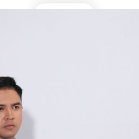
Masuk Univ Impian
UTBK SNBT
MEDIA INFOMRASI TERUPDATE SEPUTAR
KAMPUS DAN UJIAN MASUK
Facebook
Twitter
YouTube
LinkedIn