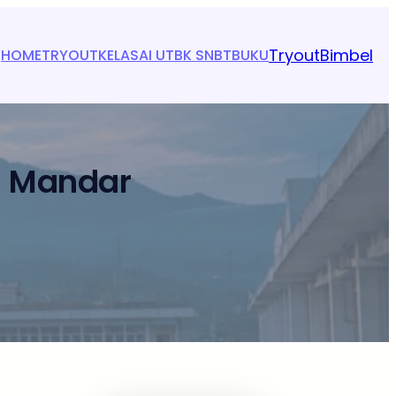
Tryout
Bimbel
HOME
TRYOUT
KELAS
AI UTBK SNBT
BUKU
i Mandar