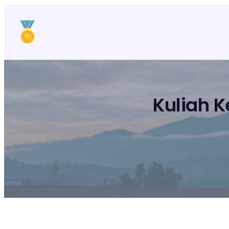
Lewati
ke
konten
Kuliah 