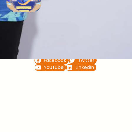
Bimbel UTBK SNBT di Teluk
Bintuni Gratis Terbaik
FOLLOW US ON
Facebook
Twitter
YouTube
LinkedIn