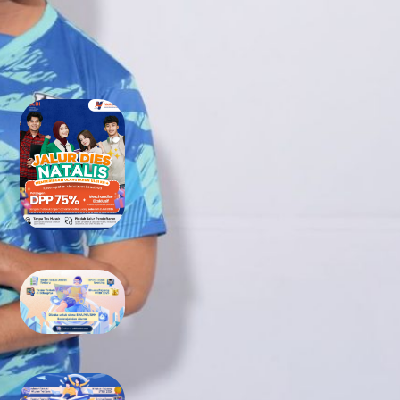
RECENT POSTS
Tidak Lolos UTBK SNBT di PTN?
Jangan Khawatir, Ini Jalan
Terbaikmu untuk Tetap Kuliah
di Kampus Berkualitas
Bimbel UTBK SNBT di Teluk
Wondama Gratis Terbaik