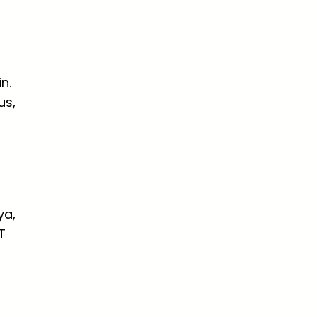
n
n.
us,
ya,
T