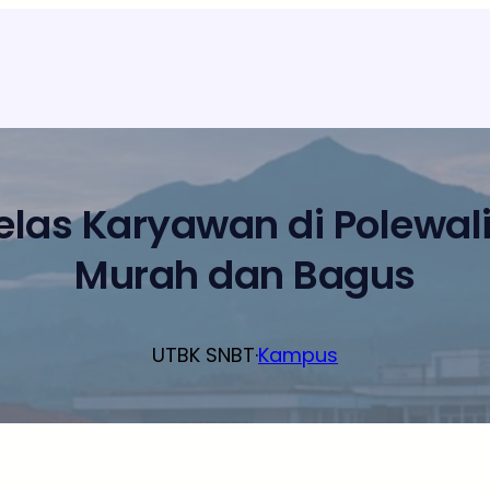
Kelas Karyawan di Polewal
Murah dan Bagus
UTBK SNBT
·
Kampus