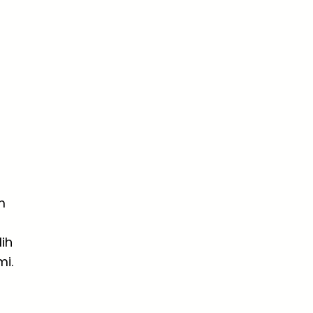
m
ih
i.