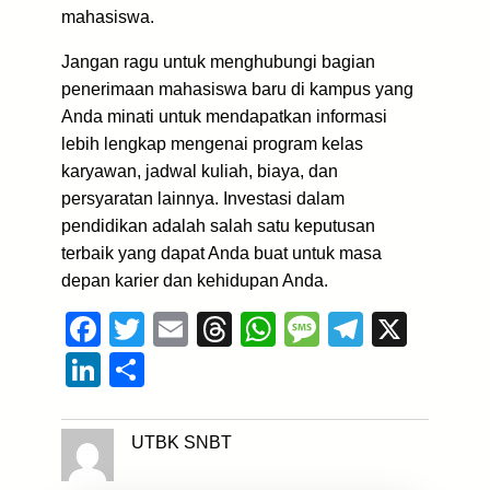
mahasiswa.
Jangan ragu untuk menghubungi bagian
penerimaan mahasiswa baru di kampus yang
Anda minati untuk mendapatkan informasi
lebih lengkap mengenai program kelas
karyawan, jadwal kuliah, biaya, dan
persyaratan lainnya. Investasi dalam
pendidikan adalah salah satu keputusan
terbaik yang dapat Anda buat untuk masa
depan karier dan kehidupan Anda.
F
T
E
T
W
M
T
X
a
wi
m
hr
h
e
el
Li
S
c
tt
ail
e
at
ss
e
n
h
e
er
a
s
a
gr
k
ar
UTBK SNBT
b
d
A
g
a
e
e