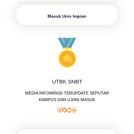
o
s
p
e
m
dI
o
p
n
Masuk Univ Impian
k
UTBK SNBT
MEDIA INFOMRASI TERUPDATE SEPUTAR
KAMPUS DAN UJIAN MASUK
Facebook
Twitter
YouTube
LinkedIn