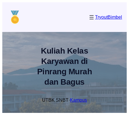
Lewati
ke
Tryout
Bimbel
konten
Kuliah Kelas
Karyawan di
Pinrang Murah
dan Bagus
UTBK SNBT
·
Kampus