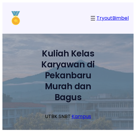
Lewati
ke
Tryout
Bimbel
konten
Kuliah Kelas
Karyawan di
Pekanbaru
Murah dan
Bagus
UTBK SNBT
·
Kampus