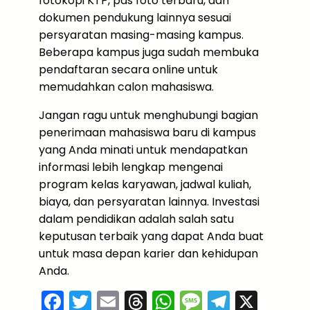
fotokopi KTP, pas foto terbaru, dan
dokumen pendukung lainnya sesuai
persyaratan masing-masing kampus.
Beberapa kampus juga sudah membuka
pendaftaran secara online untuk
memudahkan calon mahasiswa.
Jangan ragu untuk menghubungi bagian
penerimaan mahasiswa baru di kampus
yang Anda minati untuk mendapatkan
informasi lebih lengkap mengenai
program kelas karyawan, jadwal kuliah,
biaya, dan persyaratan lainnya. Investasi
dalam pendidikan adalah salah satu
keputusan terbaik yang dapat Anda buat
untuk masa depan karier dan kehidupan
Anda.
F
T
E
T
W
M
T
X