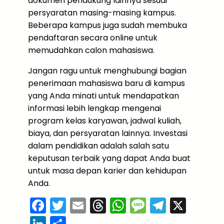
dokumen pendukung lainnya sesuai
persyaratan masing-masing kampus.
Beberapa kampus juga sudah membuka
pendaftaran secara online untuk
memudahkan calon mahasiswa.
Jangan ragu untuk menghubungi bagian
penerimaan mahasiswa baru di kampus
yang Anda minati untuk mendapatkan
informasi lebih lengkap mengenai
program kelas karyawan, jadwal kuliah,
biaya, dan persyaratan lainnya. Investasi
dalam pendidikan adalah salah satu
keputusan terbaik yang dapat Anda buat
untuk masa depan karier dan kehidupan
Anda.
F
T
E
T
W
M
T
X
a
w
m
hr
h
e
el
Li
S