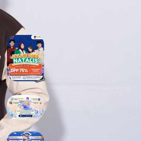
RECENT POSTS
Tidak Lolos UTBK SNBT di PTN?
Jangan Khawatir, Ini Jalan
Terbaikmu untuk Tetap Kuliah
di Kampus Berkualitas
Bimbel UTBK SNBT di Teluk
Wondama Gratis Terbaik