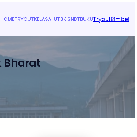
Tryout
Bimbel
HOME
TRYOUT
KELAS
AI UTBK SNBT
BUKU
k Bharat