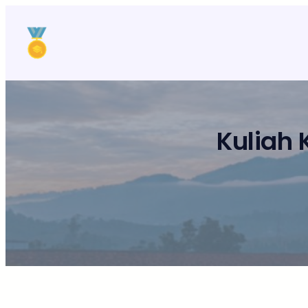
Lewati
ke
konten
Kuliah 