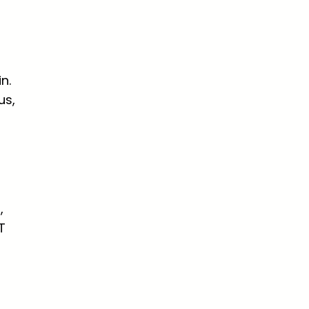
n.
us,
,
T