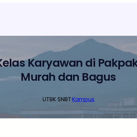
Kelas Karyawan di Pakpa
Murah dan Bagus
UTBK SNBT
·
Kampus