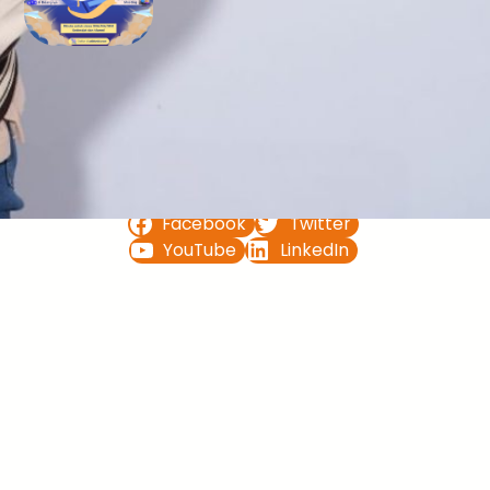
Bimbel UTBK SNBT di Teluk
Bintuni Gratis Terbaik
FOLLOW US ON
Facebook
Twitter
YouTube
LinkedIn