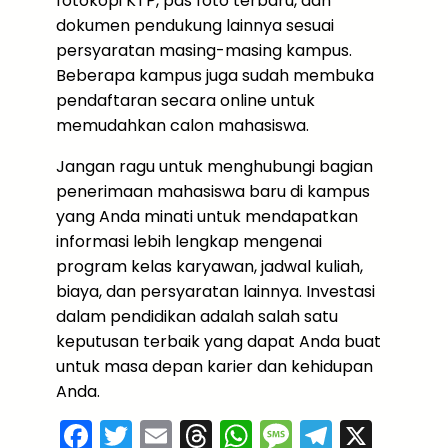
fotokopi KTP, pas foto terbaru, dan
dokumen pendukung lainnya sesuai
persyaratan masing-masing kampus.
Beberapa kampus juga sudah membuka
pendaftaran secara online untuk
memudahkan calon mahasiswa.
Jangan ragu untuk menghubungi bagian
penerimaan mahasiswa baru di kampus
yang Anda minati untuk mendapatkan
informasi lebih lengkap mengenai
program kelas karyawan, jadwal kuliah,
biaya, dan persyaratan lainnya. Investasi
dalam pendidikan adalah salah satu
keputusan terbaik yang dapat Anda buat
untuk masa depan karier dan kehidupan
Anda.
F
T
E
T
W
M
T
X