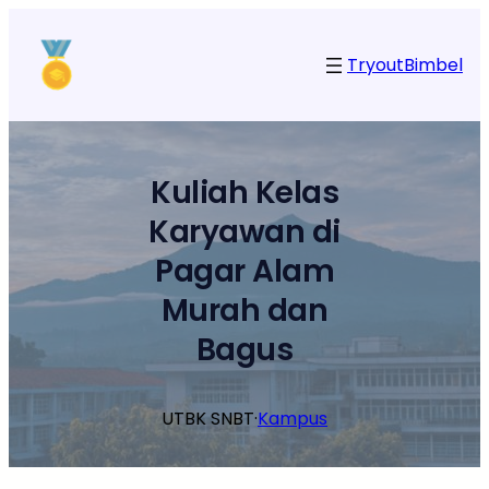
Lewati
ke
Tryout
Bimbel
konten
Kuliah Kelas
Karyawan di
Pagar Alam
Murah dan
Bagus
UTBK SNBT
·
Kampus