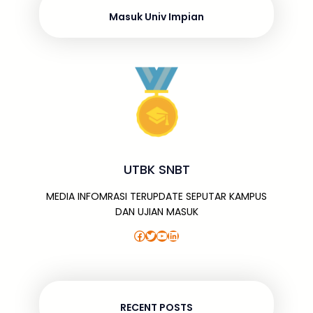
o
p
e
n
Masuk Univ Impian
k
UTBK SNBT
MEDIA INFOMRASI TERUPDATE SEPUTAR KAMPUS
DAN UJIAN MASUK
Facebook
Twitter
YouTube
LinkedIn
RECENT POSTS