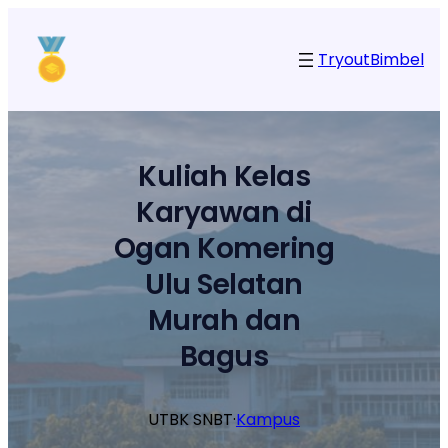
Lewati
ke
Tryout
Bimbel
konten
Kuliah Kelas
Karyawan di
Ogan Komering
Ulu Selatan
Murah dan
Bagus
UTBK SNBT
·
Kampus