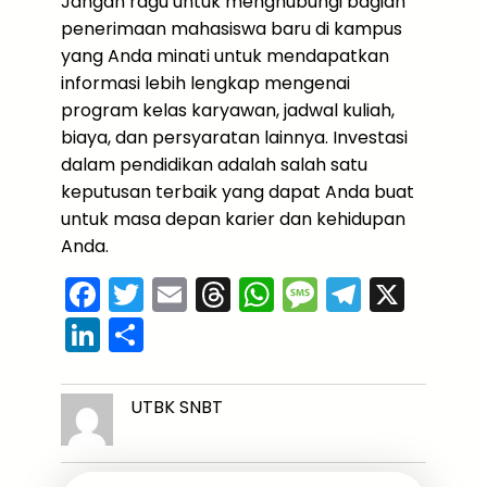
Jangan ragu untuk menghubungi bagian
penerimaan mahasiswa baru di kampus
yang Anda minati untuk mendapatkan
informasi lebih lengkap mengenai
program kelas karyawan, jadwal kuliah,
biaya, dan persyaratan lainnya. Investasi
dalam pendidikan adalah salah satu
keputusan terbaik yang dapat Anda buat
untuk masa depan karier dan kehidupan
Anda.
F
T
E
T
W
M
T
X
a
w
m
hr
h
e
el
Li
S
c
itt
ai
e
a
s
e
n
h
e
er
l
a
ts
s
gr
k
ar
UTBK SNBT
b
d
A
a
a
e
e
o
s
p
g
m
dI