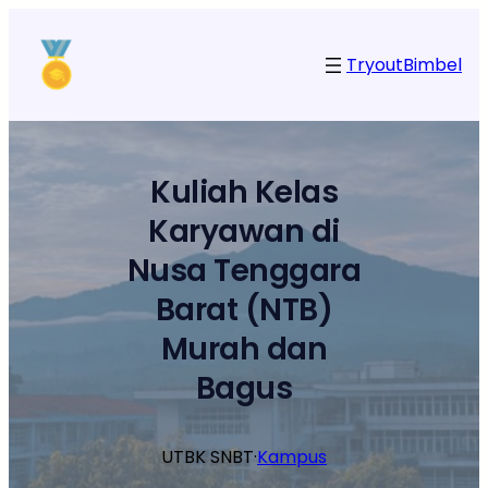
Lewati
ke
Tryout
Bimbel
konten
Kuliah Kelas
Karyawan di
Nusa Tenggara
Barat (NTB)
Murah dan
Bagus
UTBK SNBT
·
Kampus