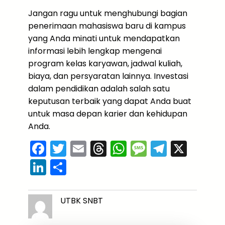
Jangan ragu untuk menghubungi bagian
penerimaan mahasiswa baru di kampus
yang Anda minati untuk mendapatkan
informasi lebih lengkap mengenai
program kelas karyawan, jadwal kuliah,
biaya, dan persyaratan lainnya. Investasi
dalam pendidikan adalah salah satu
keputusan terbaik yang dapat Anda buat
untuk masa depan karier dan kehidupan
Anda.
F
T
E
T
W
M
T
X
a
w
m
hr
h
e
el
Li
S
c
itt
ai
e
a
s
e
n
h
e
er
l
a
ts
s
gr
k
ar
UTBK SNBT
b
d
A
a
a
e
e